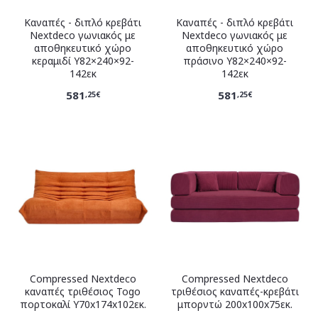
Καναπές - διπλό κρεβάτι
Καναπές - διπλό κρεβάτι
Nextdeco γωνιακός με
Nextdeco γωνιακός με
αποθηκευτικό χώρο
αποθηκευτικό χώρο
κεραμιδί Υ82×240×92-
πράσινο Υ82×240×92-
142εκ
142εκ
581
581
,25€
,25€
Compressed Nextdeco
Compressed Nextdeco
καναπές τριθέσιος Togo
τριθέσιος καναπές-κρεβάτι
πορτοκαλί Υ70x174x102εκ.
μπορντώ 200x100x75εκ.