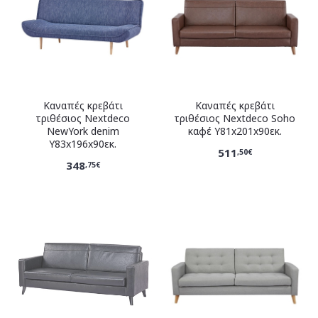
Καναπές κρεβάτι
Καναπές κρεβάτι
τριθέσιος Nextdeco
τριθέσιος Nextdeco Soho
NewYork denim
καφέ Υ81x201x90εκ.
Υ83x196x90εκ.
511
,50€
348
,75€