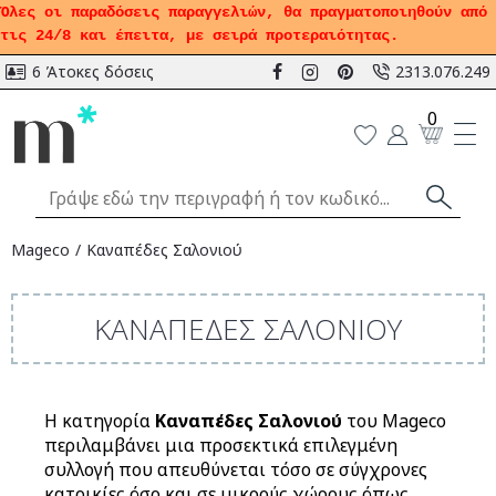
Όλες οι παραδόσεις παραγγελιών, θα πραγματοποιηθούν από
τις 24/8 και έπειτα, με σειρά προτεραιότητας.
6 Άτοκες δόσεις
2313.076.249
0
Mageco
Καναπέδες Σαλονιού
ΚΑΝΑΠΈΔΕΣ ΣΑΛΟΝΙΟΎ
Η κατηγορία
Καναπέδες Σαλονιού
του Mageco
περιλαμβάνει μια προσεκτικά επιλεγμένη
συλλογή που απευθύνεται τόσο σε σύγχρονες
κατοικίες όσο και σε μικρούς χώρους όπως