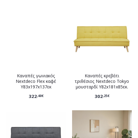
Καναπές γωνιακός
Καναπές κρεβάτι
Nextdeco Flex καφέ
τριθέσιος Nextdeco Tokyo
Υ83x197x137εκ
μουσταρδί Υ82x181x85εκ.
322
302
,40€
,25€