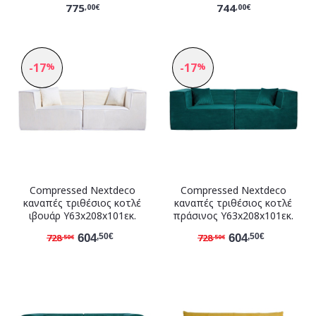
775
744
,00€
,00€
-17
-17
%
%
Compressed Nextdeco
Compressed Nextdeco
καναπές τριθέσιος κοτλέ
καναπές τριθέσιος κοτλέ
ιβουάρ Υ63x208x101εκ.
πράσινος Υ63x208x101εκ.
728
604
728
604
,50€
,50€
,50€
,50€