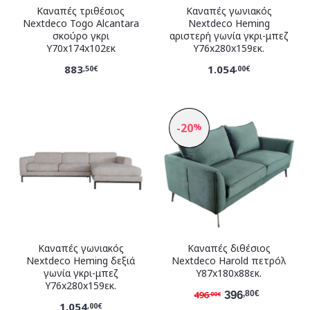
Καναπές τριθέσιος
Καναπές γωνιακός
Nextdeco Togo Alcantara
Nextdeco Heming
σκούρο γκρι
αριστερή γωνία γκρι-μπεζ
Υ70x174x102εκ
Υ76x280x159εκ.
883
1.054
,50€
,00€
-20
%
Καναπές γωνιακός
Καναπές διθέσιος
Nextdeco Heming δεξιά
Nextdeco Harold πετρόλ
γωνία γκρι-μπεζ
Y87x180x88εκ.
Υ76x280x159εκ.
496
396
,80€
,00€
1.054
,00€