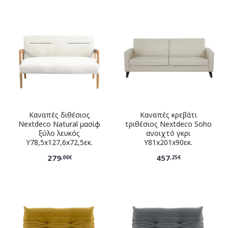
Καναπές διθέσιος
Καναπές κρεβάτι
Nextdeco Natural μασίφ
τριθέσιος Nextdeco Soho
ξύλο λευκός
ανοιχτό γκρι
Υ78,5x127,6x72,5εκ.
Υ81x201x90εκ.
279
457
,00€
,25€