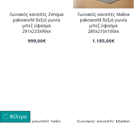
Γωνιακός καναπές Zenqua
Γωνιακός καναπές Maliva
pakoworld δεξιά γωνία
pakoworld δεξιά γωνία
μπεζ ύφασμα
μπεζ ύφασμα
291x233x90εκ
280x210x100εκ
999,00€
1.185,00€
Φίλτρα
Γωνιακός καναπές Selio
Γωνιακός καναπές Maden
pakoworld δεξιά γωνία
pakoworld αριστερή γωνία
ανθρακί ύφασμα
μπεζ ύφασμα
300x240x100εκ
279x203x90εκ