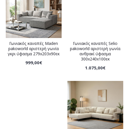
Γωνιακός καναπές Maden
Γωνιακός καναπές Selio
pakoworld αριστερή γωνία
pakoworld αριστερή γωνία
γκρι ύφασμα 279x203x90εκ
ανθρακί ύφασμα
300x240x100εκ
999,00€
1.075,00€