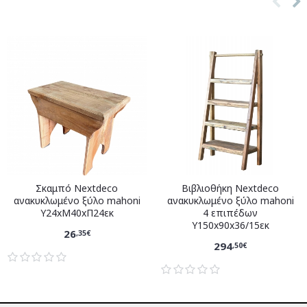
Σκαμπό Nextdeco
Βιβλιοθήκη Nextdeco
ανακυκλωμένο ξύλο mahoni
ανακυκλωμένο ξύλο mahoni
Υ24xM40xΠ24εκ
4 επιπέδων
Υ150x90x36/15εκ
26
,35€
294
,50€