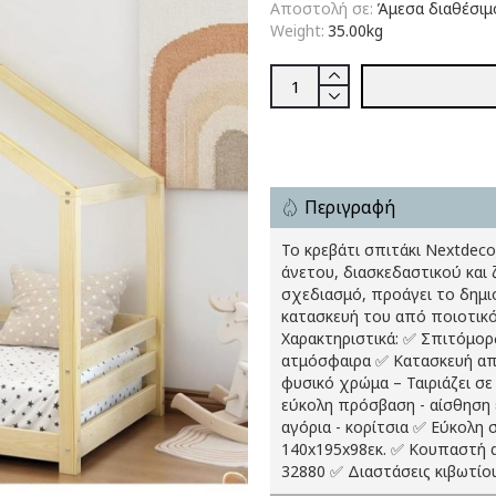
Αποστολή σε:
Άμεσα διαθέσιμ
Weight:
35.00kg
Περιγραφή
Το κρεβάτι σπιτάκι Nextdeco
άνετου, διασκεδαστικού και
σχεδιασμό, προάγει το δημιο
κατασκευή του από ποιοτικό
Χαρακτηριστικά: ✅ Σπιτόμορφ
ατμόσφαιρα ✅ Κατασκευή από
φυσικό χρώμα – Ταιριάζει σ
εύκολη πρόσβαση - αίσθηση ε
αγόρια - κορίτσια ✅ Εύκολη
140x195x98εκ. ✅ Κουπαστή α
32880 ✅ Διαστάσεις κιβωτίου