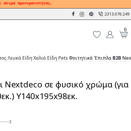
ε σειρά προτεραιότητας.
2313.076.249
0
πος
Λευκά Είδη
Χαλιά
Είδη Pets
Φοιτητικά Έπιπλα
B2B
Nex
ι Nextdeco σε φυσικό χρώμα (για
εκ.) Υ140x195x98εκ.
-----2