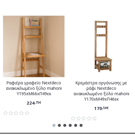
Ραφιέρα γραφείο Nextdeco
Κρεμάστρα οργάνωσης με
ανακυκλωμένο ξύλο mahoni
ράφι Nextdeco
Υ195xM66xΠ49εκ
ανακυκλωμένο ξύλο mahoni
Υ170xM49xΠ46εκ
224
,75€
170
,50€