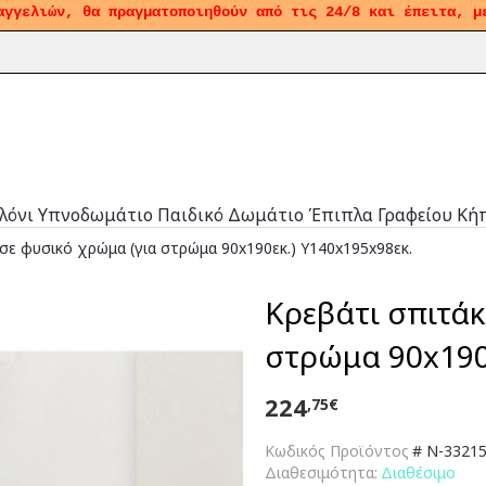
αγγελιών, θα πραγματοποιηθούν από τις 24/8 και έπειτα, μ
λόνι
Υπνοδωμάτιο
Παιδικό Δωμάτιο
Έπιπλα Γραφείου
Κή
σε φυσικό χρώμα (για στρώμα 90x190εκ.) Υ140x195x98εκ.
Κρεβάτι σπιτάκ
στρώμα 90x190
224
,75€
Κωδικός Προϊόντος
#
N-33215-
Διαθεσιμότητα:
Διαθέσιμο