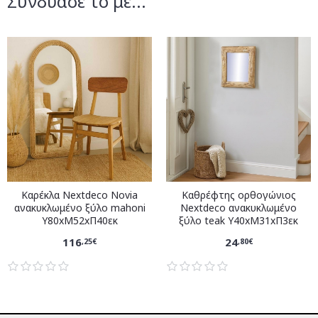
Συνδύασέ το με...
Καρέκλα Nextdeco Novia
Καθρέφτης ορθογώνιος
ανακυκλωμένο ξύλο mahoni
Nextdeco ανακυκλωμένο
Υ80xM52xΠ40εκ
ξύλο teak Υ40xM31xΠ3εκ
116
24
,25€
,80€