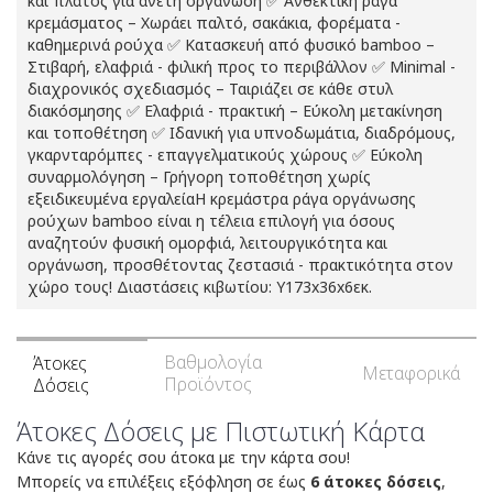
και πλάτος για άνετη οργάνωση ✅ Ανθεκτική ράγα
κρεμάσματος – Χωράει παλτό, σακάκια, φορέματα -
καθημερινά ρούχα ✅ Κατασκευή από φυσικό bamboo –
Στιβαρή, ελαφριά - φιλική προς το περιβάλλον ✅ Minimal -
διαχρονικός σχεδιασμός – Ταιριάζει σε κάθε στυλ
διακόσμησης ✅ Ελαφριά - πρακτική – Εύκολη μετακίνηση
και τοποθέτηση ✅ Ιδανική για υπνοδωμάτια, διαδρόμους,
γκαρνταρόμπες - επαγγελματικούς χώρους ✅ Εύκολη
συναρμολόγηση – Γρήγορη τοποθέτηση χωρίς
εξειδικευμένα εργαλείαΗ κρεμάστρα ράγα οργάνωσης
ρούχων bamboo είναι η τέλεια επιλογή για όσους
αναζητούν φυσική ομορφιά, λειτουργικότητα και
οργάνωση, προσθέτοντας ζεστασιά - πρακτικότητα στον
χώρο τους! Διαστάσεις κιβωτίου: Υ173x36x6εκ.
Βαθμολογία
Άτοκες
Μεταφορικά
Προϊόντος
Δόσεις
Άτοκες Δόσεις με Πιστωτική Κάρτα
Κάνε τις αγορές σου άτοκα με την κάρτα σου!
Μπορείς να επιλέξεις εξόφληση σε έως
6 άτοκες δόσεις
,