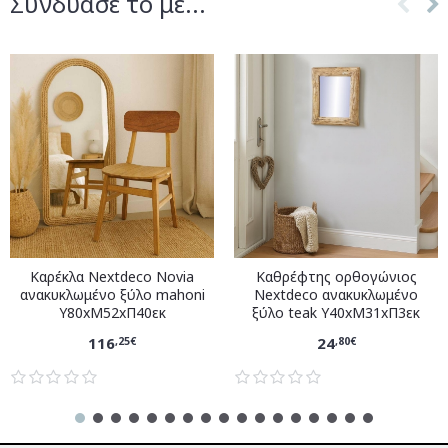
Συνδύασέ το με...
Καρέκλα Nextdeco Novia
Καθρέφτης ορθογώνιος
ανακυκλωμένο ξύλο mahoni
Nextdeco ανακυκλωμένο
Υ80xM52xΠ40εκ
ξύλο teak Υ40xM31xΠ3εκ
116
24
,25€
,80€