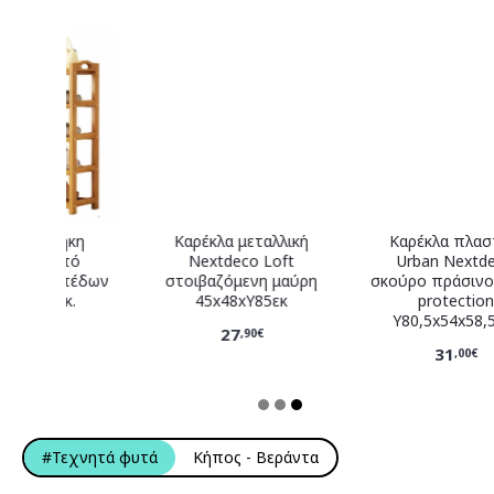
κη
Καρέκλα μεταλλική
Καρέκλα πλαστική
πό
Nextdeco Loft
Urban Nextdeco
πέδων
στοιβαζόμενη μαύρη
σκούρο πράσινο PP UV
.
45x48xΥ85εκ
protection
Y80,5x54x58,5 εκ.
27
,90€
31
,00€
#Τεχνητά φυτά
Κήπος - Βεράντα