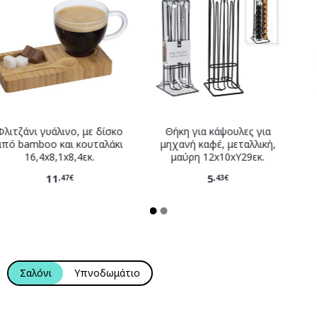
Φλιτζάνι γυάλινο, με δίσκο
Θήκη για κάψουλες για
από bamboo και κουταλάκι
μηχανή καφέ, μεταλλική,
16,4x8,1x8,4εκ.
μαύρη 12x10xY29εκ.
11
5
,47€
,43€
Σαλόνι
Υπνοδωμάτιο