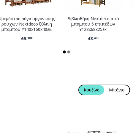
Κρεμάστρα ράγα οργάνωσης
Βιβλιοθήκη Nextdeco από
ρούχων Nextdeco ξύλινη
μπαμπού 5 επιπέδων
μπαμπού Υ140x160x40εκ.
Υ128x68x25εκ.
65
43
,10€
,40€
Κουζίνα
Μπάνιο