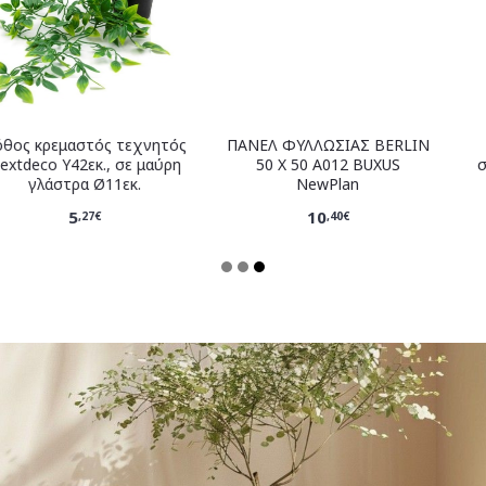
ΠΑΝΕΛ ΦΥΛΛΩΣΙΑΣ BERLIN
Ορχιδέα φουξ τεχνητή
50 Χ 50 A012 BUXUS
σατέν Nextdeco Υ46εκ. σε
NewPlan
γκρι γλάστρα Ø13εκ.
10
5
,40€
,58€