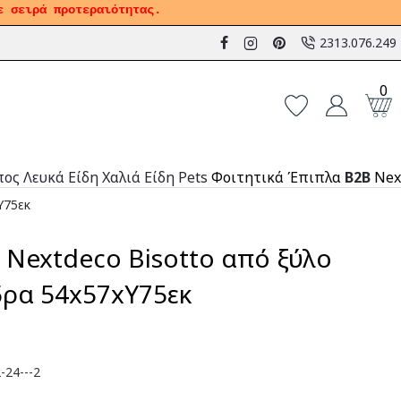
ε σειρά προτεραιότητας.
2313.076.249
0
πος
Λευκά Είδη
Χαλιά
Είδη Pets
Φοιτητικά Έπιπλα
B2B
Nex
Υ75εκ
 Nextdeco Bisotto από ξύλο
έδρα 54x57xΥ75εκ
-24---2