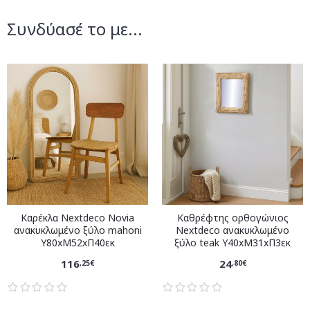
Συνδύασέ το με...
Καρέκλα Nextdeco Novia
Καθρέφτης ορθογώνιος
ανακυκλωμένο ξύλο mahoni
Nextdeco ανακυκλωμένο
Υ80xM52xΠ40εκ
ξύλο teak Υ40xM31xΠ3εκ
116
24
,25€
,80€