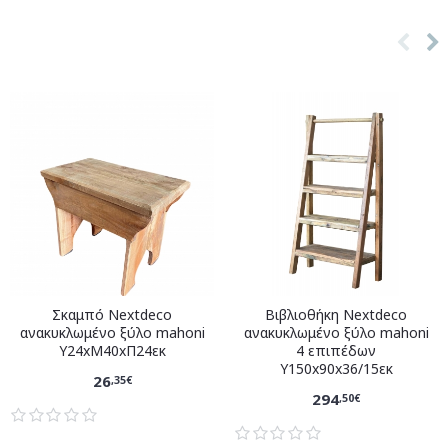
Σκαμπό Nextdeco
Βιβλιοθήκη Nextdeco
ανακυκλωμένο ξύλο mahoni
ανακυκλωμένο ξύλο mahoni
Υ24xM40xΠ24εκ
4 επιπέδων
Υ150x90x36/15εκ
26
,35€
294
,50€