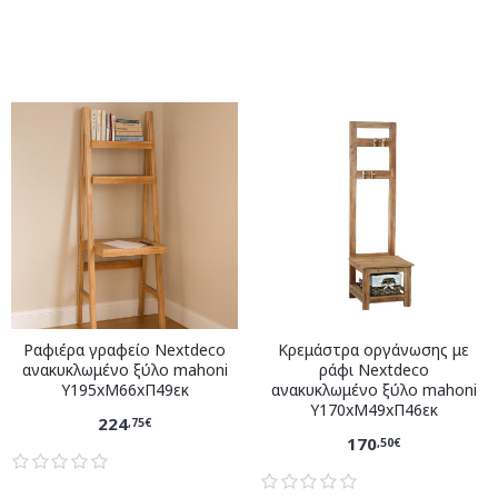
Ραφιέρα γραφείο Nextdeco
Κρεμάστρα οργάνωσης με
ανακυκλωμένο ξύλο mahoni
ράφι Nextdeco
Υ195xM66xΠ49εκ
ανακυκλωμένο ξύλο mahoni
Υ170xM49xΠ46εκ
224
,75€
170
,50€