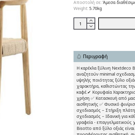
Αποστολή σε:
Άμεσα διαθέσιμ
Weight:
5.70kg
Περιγραφή
Η καρέκλα ξύλινη Nextdeco Bi
αναζητούν minimal σχεδιασμ
υψηλής ποιότητας ξύλο οξιά
χαρακτήρα, καθιστώντας την 
καφέ.✔ Κορυφαία Χαρακτηριστ
χρήση ✅ Κατασκευή από μασί
αισθητικής ✅ Φυσικό φινίρισ
σχεδιασμός – Στήριξη πλάτη
σχεδιασμός – Ιδανική για κά
γραφεία - επαγγελματικούς 
Bisotto από ξύλο οξιάς είναι
προσφέροντας αισθητική, ανθ