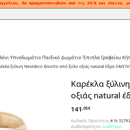
αγγελιών, θα πραγματοποιηθούν από τις 24/8 και έπειτα, μ
λόνι
Υπνοδωμάτιο
Παιδικό Δωμάτιο
Έπιπλα Γραφείου
Κή
έκλα ξύλινη Nextdeco Bisotto από ξύλο οξιάς natural έδρα 54x57x
Καρέκλα ξύλινη
οξιάς natural 
141
,05€
Κωδικός Προϊόντος
#
N-32792
Διαθεσιμότητα:
Διαθέσιμο