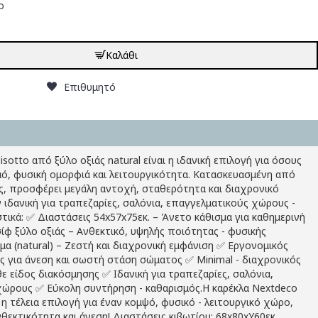
ο
Καλάθι
Επιθυμητό
sotto από ξύλο οξιάς natural είναι η ιδανική επιλογή για όσους
ό, φυσική ομορφιά και λειτουργικότητα. Κατασκευασμένη από
ς, προσφέρει μεγάλη αντοχή, σταθερότητα και διαχρονικό
ιδανική για τραπεζαρίες, σαλόνια, επαγγελματικούς χώρους -
ικά: ✅ Διαστάσεις 54x57x75εκ. – Άνετο κάθισμα για καθημερινή
φ ξύλο οξιάς – Ανθεκτικό, υψηλής ποιότητας - φυσικής
μα (natural) – Ζεστή και διαχρονική εμφάνιση ✅ Εργονομικός
ς για άνεση και σωστή στάση σώματος ✅ Minimal - διαχρονικός
θε είδος διακόσμησης ✅ Ιδανική για τραπεζαρίες, σαλόνια,
χώρους ✅ Εύκολη συντήρηση - καθαρισμός.Η καρέκλα Nextdeco
 η τέλεια επιλογή για έναν κομψό, φυσικό - λειτουργικό χώρο,
εκτικότητα και άνεση! Διαστάσεις κιβωτίου: 68x80xY60εκ.