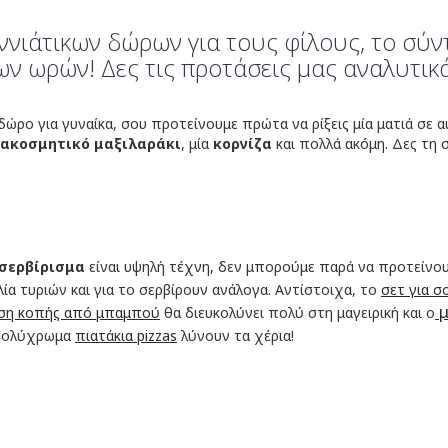
ννιάτικων δώρων για τους φίλους, το σύν
ων ωρών! Δες τις προτάσεις μας αναλυτικά
δώρο για γυναίκα, σου προτείνουμε πρώτα να ρίξεις μία ματιά σε 
ιακοσμητικό μαξιλαράκι
, μία
κορνίζα
και πολλά ακόμη. Δες τη
σερβίρισμα
είναι υψηλή τέχνη, δεν μπορούμε παρά να προτείνο
ιλία τυριών και για το σερβίρουν ανάλογα. Αντίστοιχα, το
σετ για σ
μ
ση κοπής από μπαμπού
θα διευκολύνει πολύ στη μαγειρική και ο
α πολύχρωμα
πιατάκια pizzas
λύνουν τα χέρια!