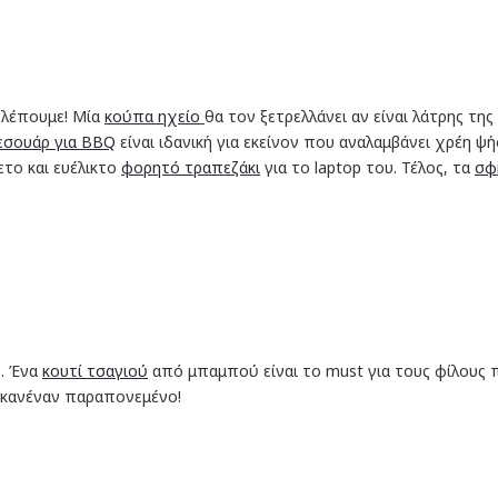
 βλέπουμε! Μία
κούπα ηχείο
θα τον ξετρελλάνει αν είναι λάτρης τη
ξεσουάρ για BBQ
είναι ιδανική για εκείνον που αναλαμβάνει χρέη ψ
νετο και ευέλικτο
φορητό τραπεζάκι
για το laptop του. Τέλος, τα
σφ
ς. Ένα
κουτί τσαγιού
από μπαμπού είναι το must για τους φίλους πο
ς κανέναν παραπονεμένο!