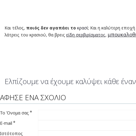
Και τέλος,
ποιός δεν αγαπάει το
κρασί
; Και η καλύτερη εποχή
μπουκαλοθ
λάτρεις του κρασιού, θα βρεις
είδη σερβιρίσματος
,
Ελπίζουμε να έχουμε καλύψει κάθε έναν!
ΆΦΗΣΕ ΈΝΑ ΣΧΌΛΙΟ
Το Όνομα σας
E-mail
Ιστότοπος