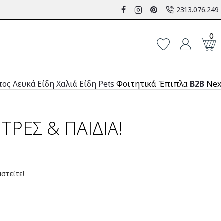
2313.076.249
0
πος
Λευκά Είδη
Χαλιά
Είδη Pets
Φοιτητικά Έπιπλα
B2B
Nex
ΤΡΕΣ & ΠΑΙΔΙΆ!