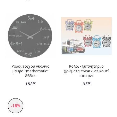
Ρολόι τοίχου γυάλινο
Ρολόι - ξυπνητήρι 6
μαύρο "mathematic"
χρώματα Υ6x4εκ. σε κουτί
Ø35εκ.
απο pvc
15
3
,50€
,72€
-18
%