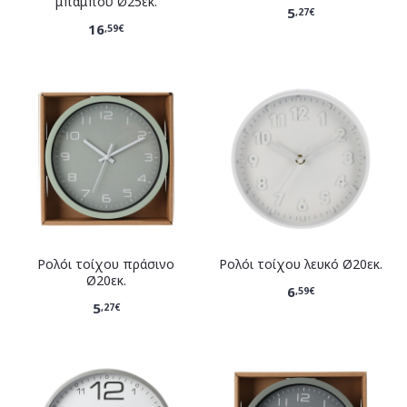
μπαμπού Ø25εκ.
5
,27€
16
,59€
Ρολόι τοίχου πράσινο
Ρολόι τοίχου λευκό Ø20εκ.
Ø20εκ.
6
,59€
5
,27€