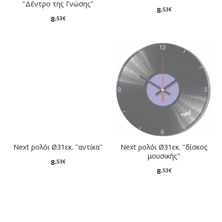
"Δέντρο της Γνώσης"
8
,53€
8
,53€
Νext ρολόι Ø31εκ. "αντίκα"
Νext ρολόι Ø31εκ. "δίσκος
μουσικής"
8
,53€
8
,53€