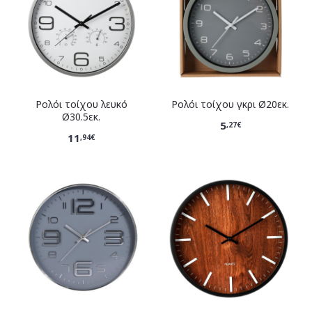
Ρολόι τοίχου λευκό
Ρολόι τοίχου γκρι Ø20εκ.
Ø30.5εκ.
5
,27€
11
,94€