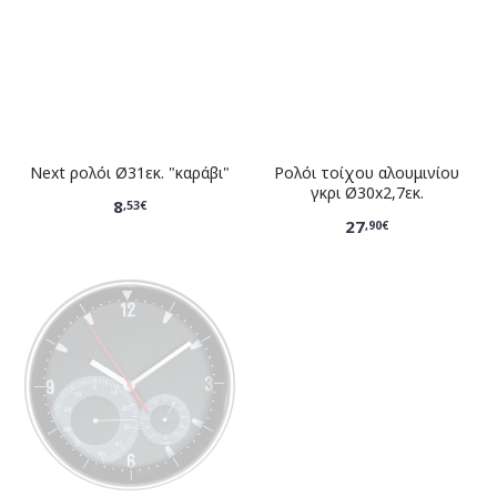
Νext ρολόι Ø31εκ. "καράβι"
Ρολόι τοίχου αλουμινίου
γκρι Ø30x2,7εκ.
8
,53€
27
,90€