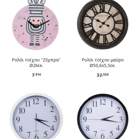
Ρολόι τοίχου "Ζέμπρα"
Ρολόι τοίχου μαύρο
Ø26εκ.
Ø50,6x5,5εκ.
7
32
,91€
,55€