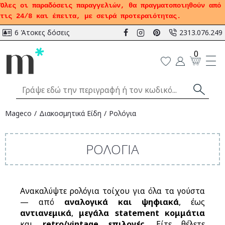
Όλες οι παραδόσεις παραγγελιών, θα πραγματοποιηθούν από
τις 24/8 και έπειτα, με σειρά προτεραιότητας.
6 Άτοκες δόσεις
2313.076.249
0
Mageco
Διακοσμητικά Είδη
Ρολόγια
ΡΟΛΌΓΙΑ
Ανακαλύψτε ρολόγια τοίχου για όλα τα γούστα
— από
αναλογικά και ψηφιακά
, έως
αντιανεμικά
,
μεγάλα statement κομμάτια
και
retro/vintage επιλογές
. Είτε θέλετε