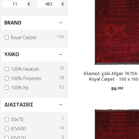
€
€
BRAND
156
Royal Carpet
ΥΛΙΚΟ
35
100% Heatset
Κλασικό χαλί Afgan 7675A
28
100% Polyester
Royal Carpet - 100 x 16
92
100% Pp
86
,00€
ΔΙΑΣΤΑΣΕΙΣ
1
50x70
10
67x500
5
67x520