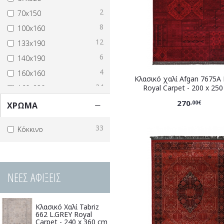
2
70x150
8
100x160
12
133x190
6
140x190
4
160x160
Κλασικό χαλί Afgan 7675A
24
Royal Carpet - 200 x 25
160x230
4
270
200x240
,00€
ΧΡΩΜΑ
20
200x250
33
Κόκκινο
16
200x290
14
200x300
20
240x300
ΝΕΕΣ ΑΦΙΞΕΙΣ
3
240x350
4
240x360
Κλασικό Χαλί Tabriz
2
250x300
662 L.GREY Royal
Carpet - 240 x 360 cm