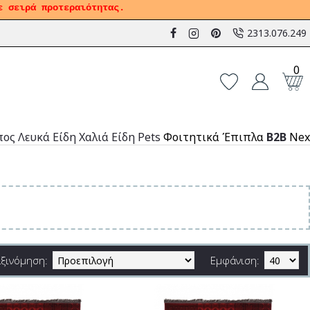
ε σειρά προτεραιότητας.
2313.076.249
0
πος
Λευκά Είδη
Χαλιά
Είδη Pets
Φοιτητικά Έπιπλα
B2B
Nex
αξινόμηση:
Εμφάνιση: