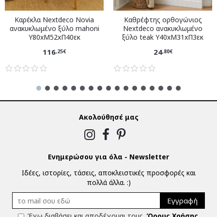
Καρέκλα Nextdeco Novia
Καθρέφτης ορθογώνιος
ανακυκλωμένο ξύλο mahoni
Nextdeco ανακυκλωμένο
Υ80xM52xΠ40εκ
ξύλο teak Υ40xM31xΠ3εκ
116
24
,25€
,80€
Ακολούθησέ μας
Ενημερώσου για όλα - Newsletter
Ιδέες, ιστορίες, τάσεις, αποκλειστικές προσφορές και
πολλά άλλα. :)
Εγγραφή
Έχω διαβάσει και αποδέχομαι τους
Όρους Χρήσης