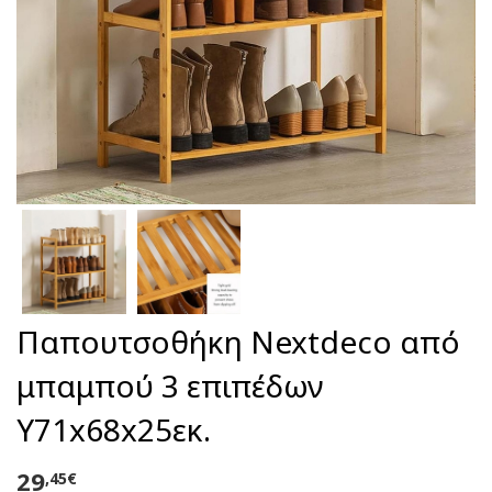
Παπουτσοθήκη Nextdeco από
μπαμπού 3 επιπέδων
Υ71x68x25εκ.
29
,45€