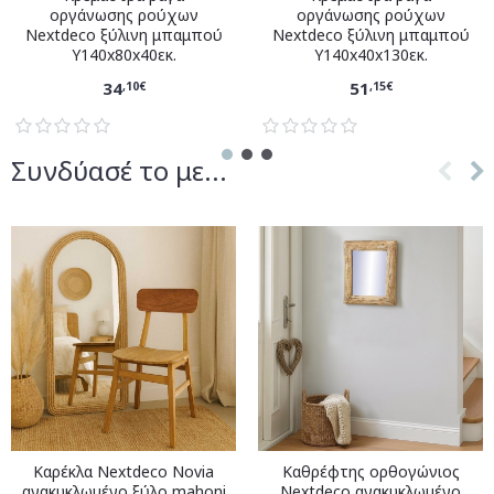
οργάνωσης ρούχων
οργάνωσης ρούχων
Nextdeco ξύλινη μπαμπού
Nextdeco ξύλινη μπαμπού
Υ140x80x40εκ.
Υ140x40x130εκ.
34
51
,10€
,15€
Συνδύασέ το με...
Καρέκλα Nextdeco Novia
Καθρέφτης ορθογώνιος
ανακυκλωμένο ξύλο mahoni
Nextdeco ανακυκλωμένο