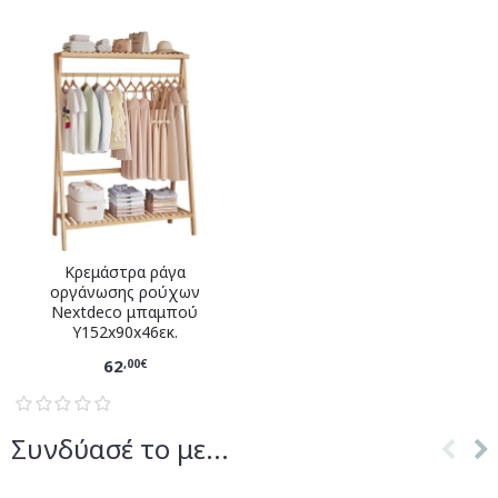
Κρεμάστρα ράγα
οργάνωσης ρούχων
Nextdeco μπαμπού
Υ152x90x46εκ.
62
,00€
Συνδύασέ το με...