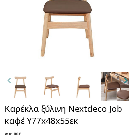
Καρέκλα ξύλινη Nextdeco Job
καφέ Υ77x48x55εκ
65
,88€