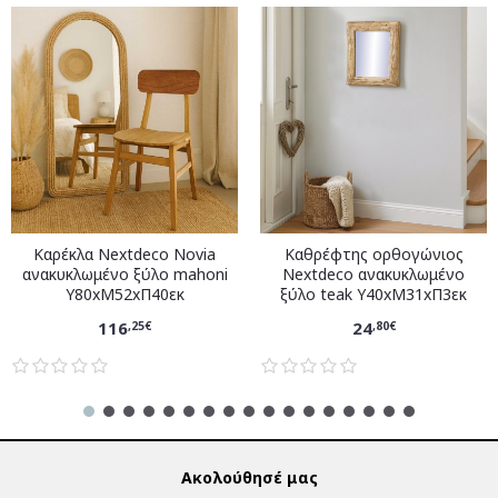
Καρέκλα Nextdeco Novia
Καθρέφτης ορθογώνιος
ανακυκλωμένο ξύλο mahoni
Nextdeco ανακυκλωμένο
Υ80xM52xΠ40εκ
ξύλο teak Υ40xM31xΠ3εκ
116
24
,25€
,80€
Ακολούθησέ μας