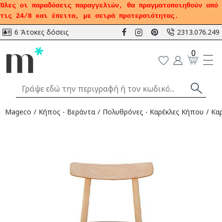
Όλες οι παραδόσεις παραγγελιών, θα πραγματοποιηθούν από
τις 24/8 και έπειτα, με σειρά προτεραιότητας.
6 Άτοκες δόσεις
2313.076.249
0
Mageco
Κήπος - Βεράντα
Πολυθρόνες - Καρέκλες Κήπου
Καρ