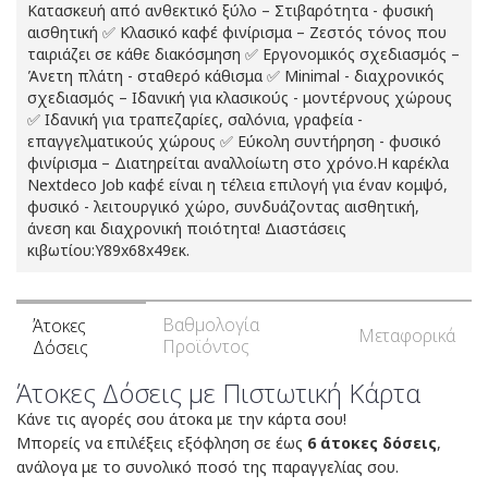
Κατασκευή από ανθεκτικό ξύλο – Στιβαρότητα - φυσική
αισθητική ✅ Κλασικό καφέ φινίρισμα – Ζεστός τόνος που
ταιριάζει σε κάθε διακόσμηση ✅ Εργονομικός σχεδιασμός –
Άνετη πλάτη - σταθερό κάθισμα ✅ Minimal - διαχρονικός
σχεδιασμός – Ιδανική για κλασικούς - μοντέρνους χώρους
✅ Ιδανική για τραπεζαρίες, σαλόνια, γραφεία -
επαγγελματικούς χώρους ✅ Εύκολη συντήρηση - φυσικό
φινίρισμα – Διατηρείται αναλλοίωτη στο χρόνο.Η καρέκλα
Nextdeco Job καφέ είναι η τέλεια επιλογή για έναν κομψό,
φυσικό - λειτουργικό χώρο, συνδυάζοντας αισθητική,
άνεση και διαχρονική ποιότητα! Διαστάσεις
κιβωτίου:Υ89x68x49εκ.
Βαθμολογία
Άτοκες
Μεταφορικά
Προϊόντος
Δόσεις
Άτοκες Δόσεις με Πιστωτική Κάρτα
Κάνε τις αγορές σου άτοκα με την κάρτα σου!
Μπορείς να επιλέξεις εξόφληση σε έως
6 άτοκες δόσεις
,
ανάλογα με το συνολικό ποσό της παραγγελίας σου.