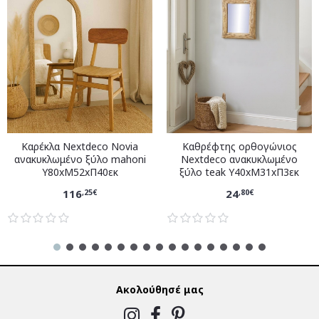
Καρέκλα Nextdeco Novia
Καθρέφτης ορθογώνιος
ανακυκλωμένο ξύλο mahoni
Nextdeco ανακυκλωμένο
Υ80xM52xΠ40εκ
ξύλο teak Υ40xM31xΠ3εκ
116
24
,25€
,80€
Ακολούθησέ μας