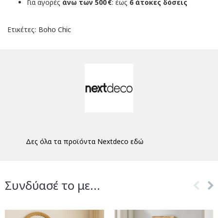
Για αγορές
άνω των 500 €
: έως
6 άτοκες δόσεις
Ετικέτες:
Boho Chic
Δες όλα τα προϊόντα Nextdeco εδώ
Συνδύασέ το με...