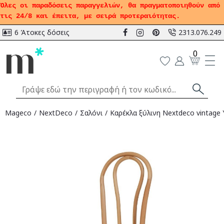
Όλες οι παραδόσεις παραγγελιών, θα πραγματοποιηθούν από
τις 24/8 και έπειτα, με σειρά προτεραιότητας.
6 Άτοκες δόσεις
2313.076.249
0
Mageco
NextDeco
Σαλόνι
Καρέκλα ξύλινη Nextdeco vintage