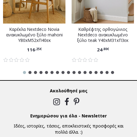
Καρέκλα Nextdeco Novia
Καθρέφτης ορθογώνιος
ανακυκλωμένο ξύλο mahoni
Nextdeco ανακυκλωμένο
Υ80xM52xΠ40εκ
ξύλο teak Υ40xM31xΠ3εκ
116
24
,25€
,80€
Ακολούθησέ μας
Ενημερώσου για όλα - Newsletter
Ιδέες, ιστορίες, τάσεις, αποκλειστικές προσφορές και
πολλά άλλα. :)