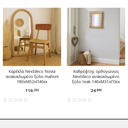
Καρέκλα Nextdeco Novia
Καθρέφτης ορθογώνιος
ανακυκλωμένο ξύλο mahoni
Nextdeco ανακυκλωμένο
Υ80xM52xΠ40εκ
ξύλο teak Υ40xM31xΠ3εκ
116
24
,25€
,80€