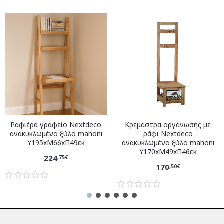
Ραφιέρα γραφείο Nextdeco
Κρεμάστρα οργάνωσης με
ανακυκλωμένο ξύλο mahoni
ράφι Nextdeco
Υ195xM66xΠ49εκ
ανακυκλωμένο ξύλο mahoni
Υ170xM49xΠ46εκ
224
,75€
170
,50€