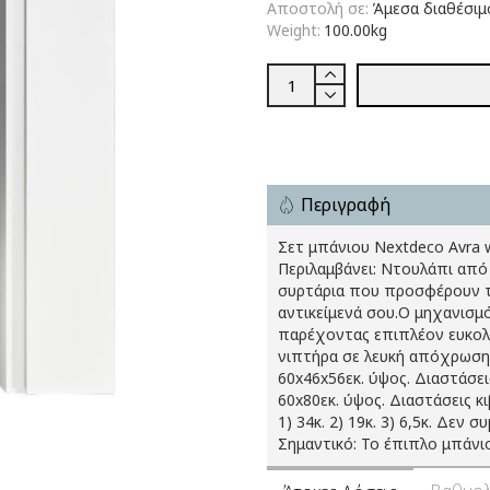
Αποστολή σε:
Άμεσα διαθέσιμ
Weight:
100.00kg
Περιγραφή
Σετ μπάνιου Nextdeco Avra 
Περιλαμβάνει: Ντουλάπι από
συρτάρια που προσφέρουν τ
αντικείμενά σου.Ο μηχανισμό
παρέχοντας επιπλέον ευκολί
νιπτήρα σε λευκή απόχρωση 
60x46x56εκ. ύψος. Διαστάσει
60x80εκ. ύψος. Διαστάσεις κ
1) 34κ. 2) 19κ. 3) 6,5κ. Δεν
Σημαντικό: Το έπιπλο μπάνι