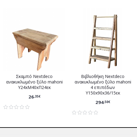
Σκαμπό Nextdeco
Βιβλιοθήκη Nextdeco
ανακυκλωμένο ξύλο mahoni
ανακυκλωμένο ξύλο mahoni
Υ24xM40xΠ24εκ
4 επιπέδων
Υ150x90x36/15εκ
26
,35€
294
,50€