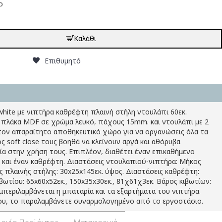
ο
Καλάθι
Επιθυμητό
white με νιπτήρα καθρέφτη πλαινή στήλη ντουλάπι 60εκ.
 πλάκα MDF σε χρώμα λευκό, πάχους 15mm. και ντουλάπι με 2
ον απαραίτητο αποθηκευτικό χώρο για να οργανώσεις όλα τα
ς soft close τους βοηθά να κλείνουν αργά και αθόρυβα
α στην χρήση τους. Επιπλέον, διαθέτει έναν επικαθήμενο
και έναν καθρέφτη. Διαστάσεις ντουλαπιού-νιπτήρα: Μήκος
ς πλαινής στήλης: 30x25x145εκ. ύψος. Διαστάσεις καθρέφτη:
ιβωτίου: 65x60x52εκ., 150x35x30εκ., 81χ61χ3εκ. Βάρος κιβωτίων:
 συμπεριλαμβάνεται η μπαταρία και τα εξαρτήματα του νιπτήρα.
ου, το παραλαμβάνετε συναρμολογημένο από το εργοστάσιο.