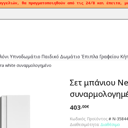
αγγελιών, θα πραγματοποιηθούν από τις 24/8 και έπειτα, μ
λόνι
Υπνοδωμάτιο
Παιδικό Δωμάτιο
Έπιπλα Γραφείου
Κή
vra white συναρμολογημένο
Σετ μπάνιου Ne
συναρμολογημ
403
,00€
Κωδικός Προϊόντος
#
N-3584
Διαθεσιμότητα:
Διαθέσιμο