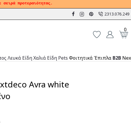
ε σειρά προτεραιότητας.
2313.076.249
0
πος
Λευκά Είδη
Χαλιά
Είδη Pets
Φοιτητικά Έπιπλα
B2B
Nex
xtdeco Avra white
ένο
4