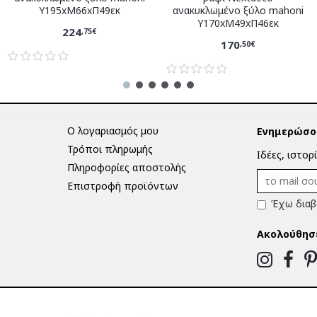
Υ195xM66xΠ49εκ
ανακυκλωμένο ξύλο mahoni
Υ170xM49xΠ46εκ
224
,75€
170
,50€
Ο λογαριασμός μου
Ενημερώσου
Τρόποι πληρωμής
Ιδέες, ιστορ
Πληροφορίες αποστολής
Επιστροφή προϊόντων
Έχω διαβ
Ακολούθησ