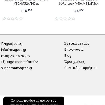
Υ80xM52xΠ40εκ
ξύλο teak Υ40xM31xΠ3εκ
116
24
,25€
,80€
Σχετικά με εμάς
Πληροφορίες:
Επικοινωνία
info@mageco.gr
Blog
(+30) 2313.076.249
Όροι χρήσης
Eξυπηρέτηση πελατών:
Πολιτική απορρήτου
support@mageco.gr
Χρησιμοποιώντας αυτόν τον