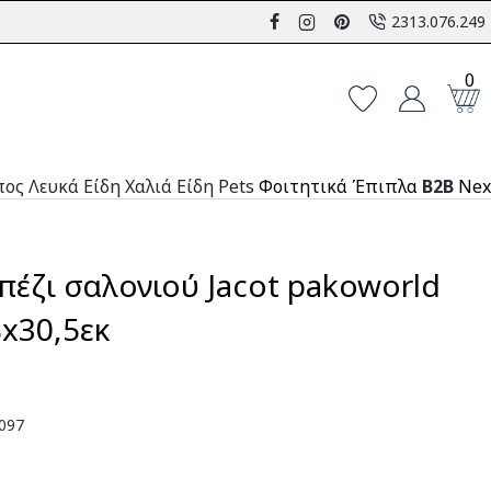
2313.076.249
0
πος
Λευκά Είδη
Χαλιά
Είδη Pets
Φοιτητικά Έπιπλα
B2B
Nex
έζι σαλονιού Jacot pakoworld
x30,5εκ
097