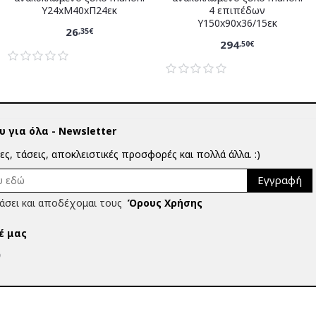
Υ24xM40xΠ24εκ
4 επιπέδων
Υ150x90x36/15εκ
26
,35€
294
,50€
 για όλα - Newsletter
ίες, τάσεις, αποκλειστικές προσφορές και πολλά άλλα. :)
Εγγραφή
άσει και αποδέχομαι τους
Όρους Χρήσης
έ μας