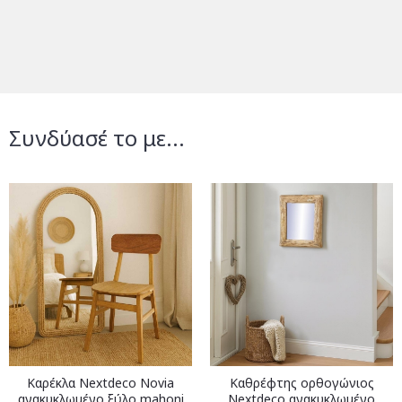
Συνδύασέ το με...
Καρέκλα Nextdeco Novia
Καθρέφτης ορθογώνιος
ανακυκλωμένο ξύλο mahoni
Nextdeco ανακυκλωμένο