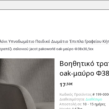
λόνι
Υπνοδωμάτιο
Παιδικό Δωμάτιο
Έπιπλα Γραφείου
Κή
τραπέζι σαλονιού Jacot pakoworld oak-μαύρο Φ38x30,5εκ
Βοηθητικό τραπ
oak-μαύρο Φ38
17
,50€
Κωδικός Προϊόντος
#
199-000
Διαθεσιμότητα:
Διαθέσιμο
Αποστολή σε:
10 - 15 ημέρες
Weight:
1.67kg