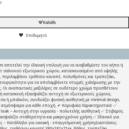
ο
Καλάθι
Επιθυμητό
ni αποτελεί την ιδανική επιλογή για να αναβαθμίστε τον κήπο ή
ετ σαλονιού εξωτερικού χώρου, κατασκευασμένο από υψηλής
 περιλαμβάνει τριθέσιο καναπέ, πολυθρόνες και τραπεζάκι,
τουργικότητα για να απολαμβάνετε στιγμές χαλάρωσης με την
ας. Οι αναπαυτικές μαξιλάρες σε ουδέτερο χρώμα προσθέτουν
ρή κατασκευή εξασφαλίζει αντοχή σε εξωτερικούς χώρους.
τσα ή μπαλκόνι, συνδυάζει φυσική αισθητική με minimal design,
 ατμόσφαιρα για κάθε εποχή. ✔ Κορυφαία Χαρακτηριστικά: ✅
teak – Αντοχή στην υγρασία - πολυτελής αισθητική ✅ Στιβαρός
ξασφαλίζει σταθερότητα και μακροχρόνια χρήση ✅ Ιδανικό για
ς – Κατάλληλο για οικιακή - επαγγελματική χρήσηΔιαστάσεις:
θος, τριθέσιου καναπέ Υ80x181x71εκ. βάθος. τραπεζάκι