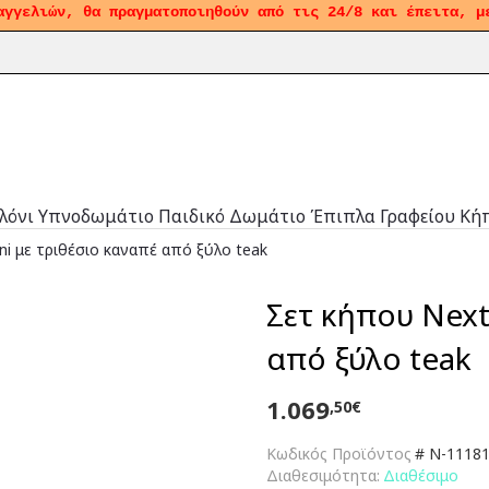
αγγελιών, θα πραγματοποιηθούν από τις 24/8 και έπειτα, μ
λόνι
Υπνοδωμάτιο
Παιδικό Δωμάτιο
Έπιπλα Γραφείου
Κή
ni με τριθέσιο καναπέ από ξύλο teak
Σετ κήπου Next
από ξύλο teak
1.069
,50€
Κωδικός Προϊόντος
#
N-11181-
Διαθεσιμότητα:
Διαθέσιμο