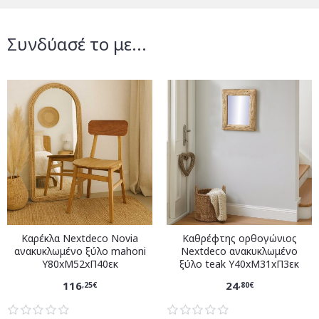
Συνδύασέ το με...
Καρέκλα Nextdeco Novia
Καθρέφτης ορθογώνιος
ανακυκλωμένο ξύλο mahoni
Nextdeco ανακυκλωμένο
Υ80xM52xΠ40εκ
ξύλο teak Υ40xM31xΠ3εκ
116
24
,25€
,80€