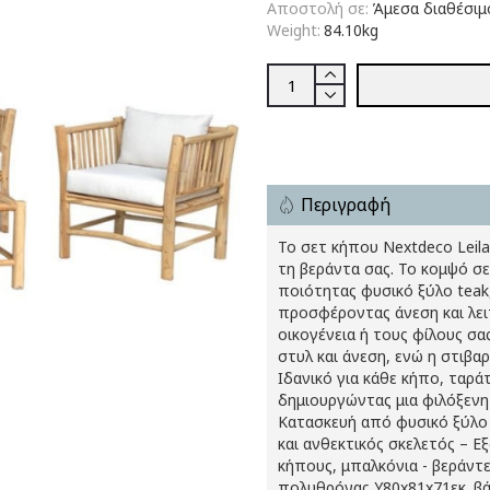
Αποστολή σε:
Άμεσα διαθέσιμ
Weight:
84.10kg
Περιγραφή
Το σετ κήπου Nextdeco Leila
τη βεράντα σας. Το κομψό σ
ποιότητας φυσικό ξύλο teak,
προσφέροντας άνεση και λει
οικογένεια ή τους φίλους σ
στυλ και άνεση, ενώ η στιβα
Ιδανικό για κάθε κήπο, ταρά
δημιουργώντας μια φιλόξενη
Κατασκευή από φυσικό ξύλο 
και ανθεκτικός σκελετός – Ε
κήπους, μπαλκόνια - βεράντε
πολυθρόνας Υ80x81x71εκ. βά