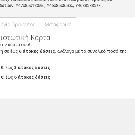
βωτίων: Υ47x85x180εκ., Υ46x85x85εκ., Υ46x85x85εκ.,
ογία Προϊόντος
Μεταφορικά
Πιστωτική Κάρτα
 την κάρτα σου!
ση σε έως
6 άτοκες δόσεις
, ανάλογα με το συνολικό ποσό της
 €
: έως
3 άτοκες δόσεις
 €
: έως
6 άτοκες δόσεις