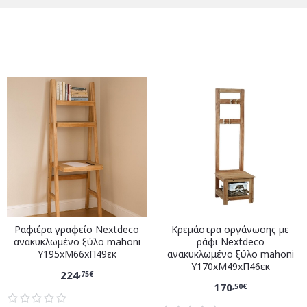
Ραφιέρα γραφείο Nextdeco
Κρεμάστρα οργάνωσης με
ανακυκλωμένο ξύλο mahoni
ράφι Nextdeco
Υ195xM66xΠ49εκ
ανακυκλωμένο ξύλο mahoni
Υ170xM49xΠ46εκ
224
,75€
170
,50€