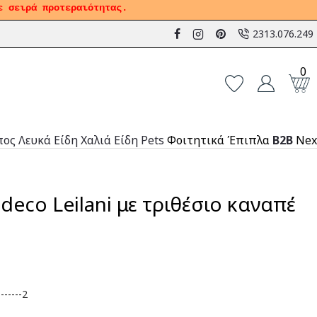
ε σειρά προτεραιότητας.
2313.076.249
0
πος
Λευκά Είδη
Χαλιά
Είδη Pets
Φοιτητικά Έπιπλα
B2B
Nex
deco Leilani με τριθέσιο καναπέ
-----2