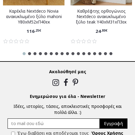
Καρέκλα Nextdeco Novia
Καθρέφτης ορθογώνιος
ανακυκλωμένο ξύλο mahoni
Nextdeco ανακυκλωμένο
Υ80xM52xΠ40εκ
ξύλο teak Υ40xM31xΠ3εκ
116
24
,25€
,80€
Ακολούθησέ μας
Ενημερώσου για όλα - Newsletter
Ιδέες, ιστορίες, τάσεις, αποκλειστικές προσφορές και
πολλά άλλα. :)
Εγγραφή
Έχω διαβάσει και αποδέχομαι τους
Όρους Χρήσης