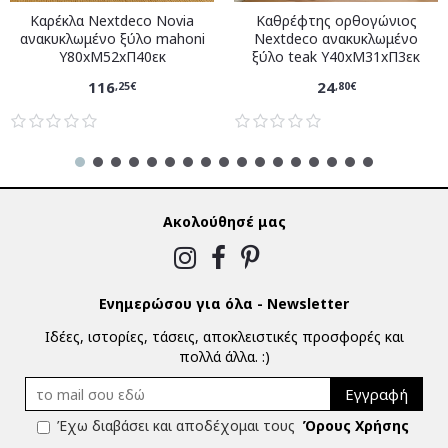
Καρέκλα Nextdeco Novia
Καθρέφτης ορθογώνιος
ανακυκλωμένο ξύλο mahoni
Nextdeco ανακυκλωμένο
Υ80xM52xΠ40εκ
ξύλο teak Υ40xM31xΠ3εκ
116
24
,25€
,80€
Ακολούθησέ μας
Ενημερώσου για όλα - Newsletter
Ιδέες, ιστορίες, τάσεις, αποκλειστικές προσφορές και
πολλά άλλα. :)
Εγγραφή
Έχω διαβάσει και αποδέχομαι τους
Όρους Χρήσης