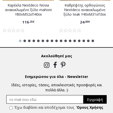
Καρέκλα Nextdeco Novia
Καθρέφτης ορθογώνιος
ανακυκλωμένο ξύλο mahoni
Nextdeco ανακυκλωμένο
Υ80xM52xΠ40εκ
ξύλο teak Υ40xM31xΠ3εκ
116
24
,25€
,80€
Ακολούθησέ μας
Ενημερώσου για όλα - Newsletter
Ιδέες, ιστορίες, τάσεις, αποκλειστικές προσφορές και
πολλά άλλα. :)
Εγγραφή
Έχω διαβάσει και αποδέχομαι τους
Όρους Χρήσης