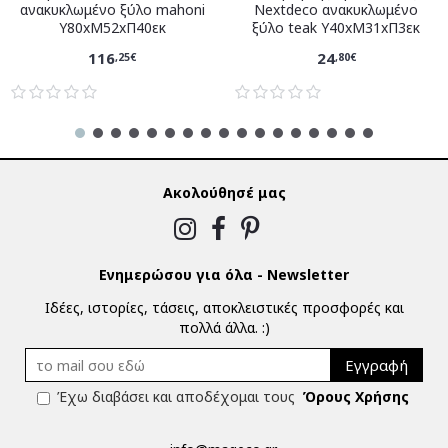
ανακυκλωμένο ξύλο mahoni
Nextdeco ανακυκλωμένο
Υ80xM52xΠ40εκ
ξύλο teak Υ40xM31xΠ3εκ
116
24
,25€
,80€
Ακολούθησέ μας
Ενημερώσου για όλα - Newsletter
Ιδέες, ιστορίες, τάσεις, αποκλειστικές προσφορές και
πολλά άλλα. :)
Εγγραφή
Έχω διαβάσει και αποδέχομαι τους
Όρους Χρήσης