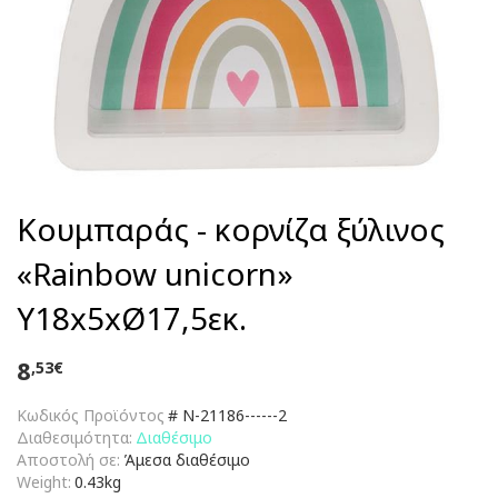
Κουμπαράς - κορνίζα ξύλινος
«Rainbow unicorn»
Υ18x5xØ17,5εκ.
8
,53€
Κωδικός Προϊόντος
#
N-21186------2
Διαθεσιμότητα:
Διαθέσιμο
Αποστολή σε:
Άμεσα διαθέσιμο
Weight:
0.43kg