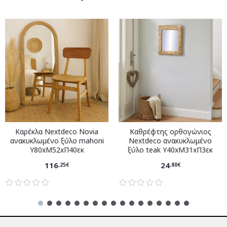
Καρέκλα Nextdeco Novia
Καθρέφτης ορθογώνιος
ανακυκλωμένο ξύλο mahoni
Nextdeco ανακυκλωμένο
Υ80xM52xΠ40εκ
ξύλο teak Υ40xM31xΠ3εκ
116
24
,25€
,80€