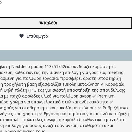
ο
Καλάθι
Επιθυμητό
ήλατη Nextdeco μαύρη 113x51x52εκ. συνδυάζει κομψότητα,
ασκευή, καθιστώντας την ιδανική επιλογή για γραφεία, meeting
διασμένη για πολύωρη εργασία, προσφέρει άριστη υποστήριξη
ώ η τροχήλατη βάση εξασφαλίζει εύκολη μετακίνηση.✔ Κορυφαία
κή ψηλή πλάτη (113 εκ.) για σωστή υποστήριξη της σπονδυλικής
μα με παχύ αφρώδες υλικό για πολύωρη άνεση ✅ Premium
ύρο χρώμα για επαγγελματικό στυλ και ανθεκτικότητα ✅
τροχούς για σταθερότητα και ευκολία μετακίνησης ✅ Ρυθμιζόμενο
νάγκες του χρήστη ✅ Εργονομικά μπράτσα για επιπλέον στήριξη
 minimal - πολυτελές design, η καρέκλα διευθυντική τροχήλατη
ική επιλογή για όσους αναζητούν άνεση, σταθερότητα και
ον χώρο εργασίας τους.