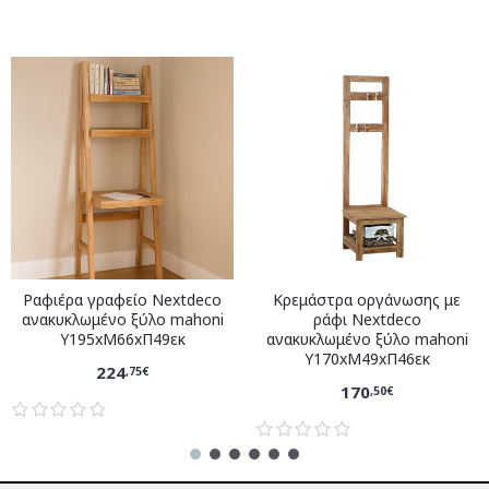
Ραφιέρα γραφείο Nextdeco
Κρεμάστρα οργάνωσης με
ανακυκλωμένο ξύλο mahoni
ράφι Nextdeco
Υ195xM66xΠ49εκ
ανακυκλωμένο ξύλο mahoni
Υ170xM49xΠ46εκ
224
,75€
170
,50€