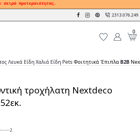
ε σειρά προτεραιότητας.
2313.076.249
0
πος
Λευκά Είδη
Χαλιά
Είδη Pets
Φοιτητικά Έπιπλα
B2B
Nex
υντική τροχήλατη Nextdeco
52εκ.
-----2