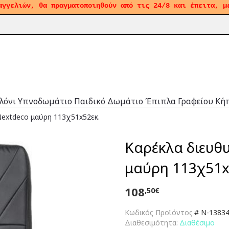
αγγελιών, θα πραγματοποιηθούν από τις 24/8 και έπειτα, μ
λόνι
Υπνοδωμάτιο
Παιδικό Δωμάτιο
Έπιπλα Γραφείου
Κή
Nextdeco μαύρη 113χ51x52εκ.
Καρέκλα διευθ
μαύρη 113χ51x
108
,50€
Κωδικός Προϊόντος
#
N-13834-
Διαθεσιμότητα:
Διαθέσιμο