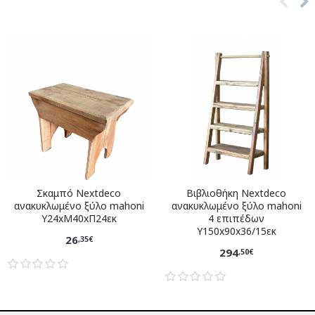
Σκαμπό Nextdeco
Βιβλιοθήκη Nextdeco
ανακυκλωμένο ξύλο mahoni
ανακυκλωμένο ξύλο mahoni
Υ24xM40xΠ24εκ
4 επιπέδων
Υ150x90x36/15εκ
26
,35€
294
,50€