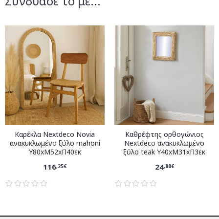
Συνδύασέ το με...
Καρέκλα Nextdeco Novia
Καθρέφτης ορθογώνιος
ανακυκλωμένο ξύλο mahoni
Nextdeco ανακυκλωμένο
Υ80xM52xΠ40εκ
ξύλο teak Υ40xM31xΠ3εκ
116
24
,25€
,80€