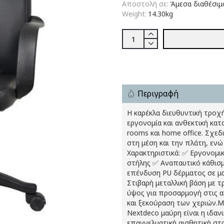
Αποστολή σε:
Άμεσα διαθέσιμ
Weight:
14.30kg
Περιγραφή
Η καρέκλα διευθυντική τροχ
εργονομία και ανθεκτική κατ
rooms και home office. Σχε
στη μέση και την πλάτη, εν
Χαρακτηριστικά: ✅ Εργονομι
στήλης ✅ Αναπαυτικό κάθισ
επένδυση PU δέρματος σε μα
Στιβαρή μεταλλική βάση με 
ύψος για προσαρμογή στις α
και ξεκούραση των χεριών.Με
Nextdeco μαύρη είναι η ιδαν
επαγγελματική αισθητική στ