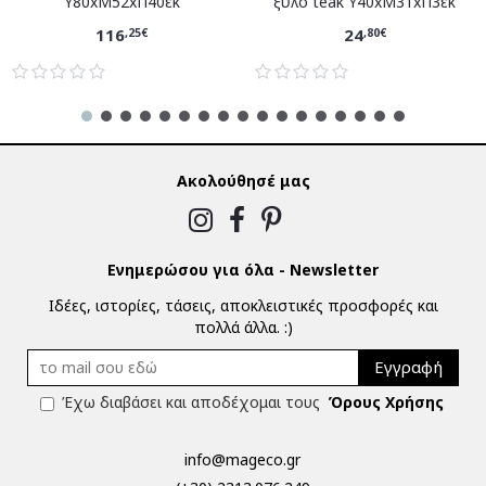
Υ80xM52xΠ40εκ
ξύλο teak Υ40xM31xΠ3εκ
116
24
,25€
,80€
Ακολούθησέ μας
Ενημερώσου για όλα - Newsletter
Ιδέες, ιστορίες, τάσεις, αποκλειστικές προσφορές και
πολλά άλλα. :)
Εγγραφή
Έχω διαβάσει και αποδέχομαι τους
Όρους Χρήσης
info@mageco.gr