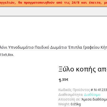
αγγελιών, θα πραγματοποιηθούν από τις 24/8 και έπειτα, μ
λόνι
Υπνοδωμάτιο
Παιδικό Δωμάτιο
Έπιπλα Γραφείου
Κή
15x9,8εκ.
Ξύλο κοπής από
1
,55€
Κωδικός Προϊόντος
#
N-41233
Διαθεσιμότητα:
Διαθέσιμο
Αποστολή σε:
Άμεσα διαθέσιμ
Weight:
0.05kg