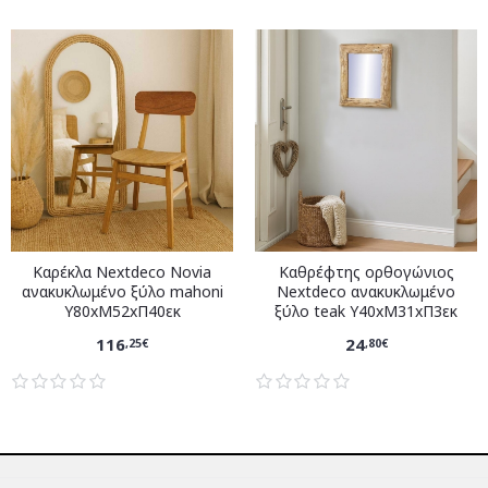
Καρέκλα Nextdeco Novia
Καθρέφτης ορθογώνιος
ανακυκλωμένο ξύλο mahoni
Nextdeco ανακυκλωμένο
Υ80xM52xΠ40εκ
ξύλο teak Υ40xM31xΠ3εκ
116
24
,25€
,80€