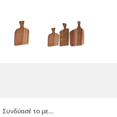
Συνδύασέ το με...