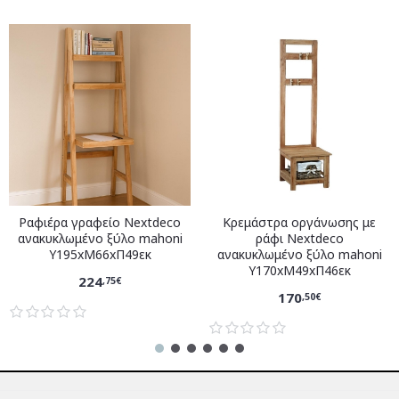
Ραφιέρα γραφείο Nextdeco
Κρεμάστρα οργάνωσης με
ανακυκλωμένο ξύλο mahoni
ράφι Nextdeco
Υ195xM66xΠ49εκ
ανακυκλωμένο ξύλο mahoni
Υ170xM49xΠ46εκ
224
,75€
170
,50€