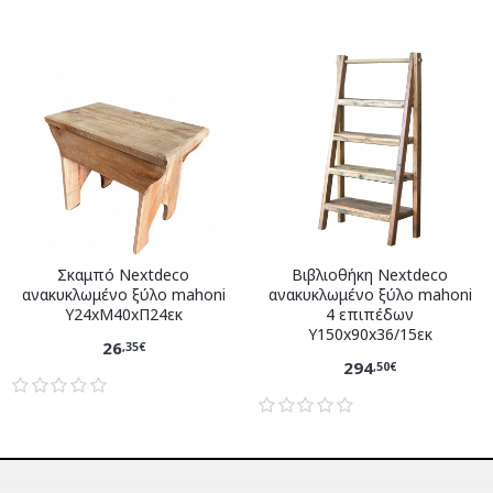
Σκαμπό Nextdeco
Βιβλιοθήκη Nextdeco
ανακυκλωμένο ξύλο mahoni
ανακυκλωμένο ξύλο mahoni
Υ24xM40xΠ24εκ
4 επιπέδων
Υ150x90x36/15εκ
26
,35€
294
,50€