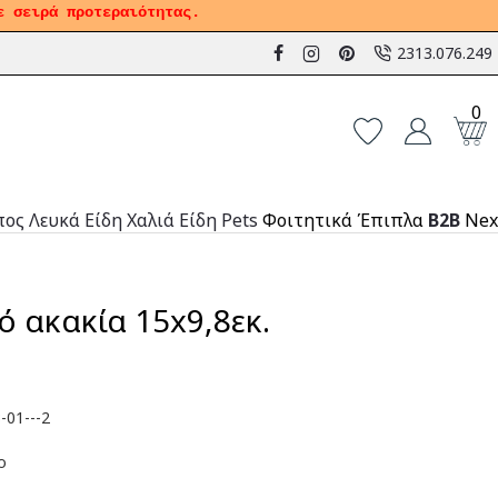
ε σειρά προτεραιότητας.
2313.076.249
0
πος
Λευκά Είδη
Χαλιά
Είδη Pets
Φοιτητικά Έπιπλα
B2B
Nex
 ακακία 15x9,8εκ.
-01---2
ο