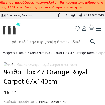
Όλες οι παραδόσεις παραγγελιών, θα πραγματοποιηθούν από
τις 24/8 και έπειτα, με σειρά προτεραιότητας.
6 Άτοκες δόσεις
2313.076.249
0
Mageco
Χαλιά
Χαλιά Ψάθινα
Ψαθα Flox 47 Orange Royal Carp
Αναμένεται
Ψαθα Flox 47 Orange Royal
Carpet 67x140cm
16
,00€
Κωδικός Προϊόντος
#
16FLO47O.067140