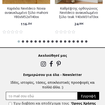
Καρέκλα Nextdeco Novia
Καθρέφτης ορθογώνιος
ανακυκλωμένο ξύλο mahoni
Nextdeco ανακυκλωμένο
Υ80xM52xΠ40εκ
ξύλο teak Υ40xM31xΠ3εκ
116
24
,25€
,80€
Ακολούθησέ μας
Ενημερώσου για όλα - Newsletter
Ιδέες, ιστορίες, τάσεις, αποκλειστικές προσφορές και
πολλά άλλα. :)
Εγγραφή
Έχω διαβάσει και αποδέχομαι τους
Όρους Χρήσης