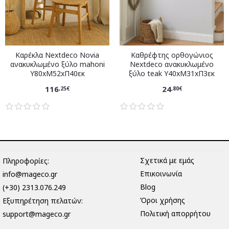
Καρέκλα Nextdeco Novia
Καθρέφτης ορθογώνιος
ανακυκλωμένο ξύλο mahoni
Nextdeco ανακυκλωμένο
Υ80xM52xΠ40εκ
ξύλο teak Υ40xM31xΠ3εκ
116
24
,25€
,80€
Σχετικά με εμάς
Πληροφορίες:
Επικοινωνία
info@mageco.gr
Blog
(+30) 2313.076.249
Όροι χρήσης
Eξυπηρέτηση πελατών:
Πολιτική απορρήτου
support@mageco.gr