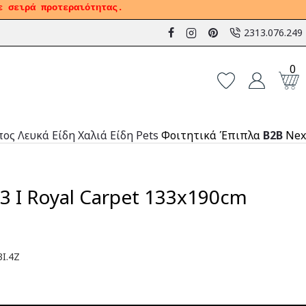
ε σειρά προτεραιότητας.
2313.076.249
0
πος
Λευκά Είδη
Χαλιά
Είδη Pets
Φοιτητικά Έπιπλα
B2B
Nex
 I Royal Carpet 133x190cm
I.4Z