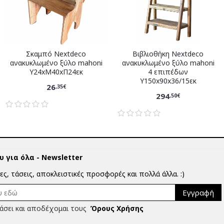
Σκαμπό Nextdeco
Βιβλιοθήκη Nextdeco
ανακυκλωμένο ξύλο mahoni
ανακυκλωμένο ξύλο mahoni
Υ24xM40xΠ24εκ
4 επιπέδων
Υ150x90x36/15εκ
26
,35€
294
,50€
 για όλα - Newsletter
ίες, τάσεις, αποκλειστικές προσφορές και πολλά άλλα. :)
Εγγραφή
άσει και αποδέχομαι τους
Όρους Χρήσης