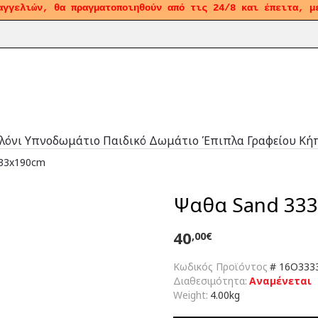
αγγελιών, θα πραγματοποιηθούν από τις 24/8 και έπειτα, μ
λόνι
Υπνοδωμάτιο
Παιδικό Δωμάτιο
Έπιπλα Γραφείου
Κή
133x190cm
Ψαθα Sand 3333
40
,00€
Κωδικός Προϊόντος
#
16O3333
Διαθεσιμότητα:
Αναμένεται
Weight:
4.00kg