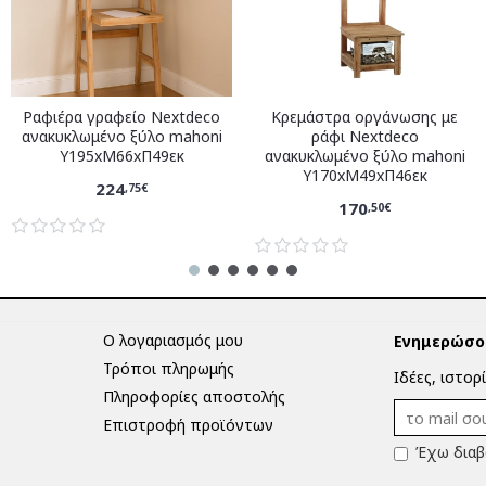
Ραφιέρα γραφείο Nextdeco
Κρεμάστρα οργάνωσης με
ανακυκλωμένο ξύλο mahoni
ράφι Nextdeco
Υ195xM66xΠ49εκ
ανακυκλωμένο ξύλο mahoni
Υ170xM49xΠ46εκ
224
,75€
170
,50€
Ο λογαριασμός μου
Ενημερώσου
Τρόποι πληρωμής
Ιδέες, ιστορ
Πληροφορίες αποστολής
Επιστροφή προϊόντων
Έχω διαβ