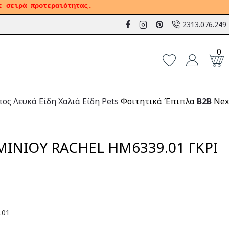
ε σειρά προτεραιότητας.
2313.076.249
0
πος
Λευκά Είδη
Χαλιά
Είδη Pets
Φοιτητικά Έπιπλα
B2B
Nex
ΜΙΝΙΟΥ RACHEL HM6339.01 ΓΚΡΙ
.01