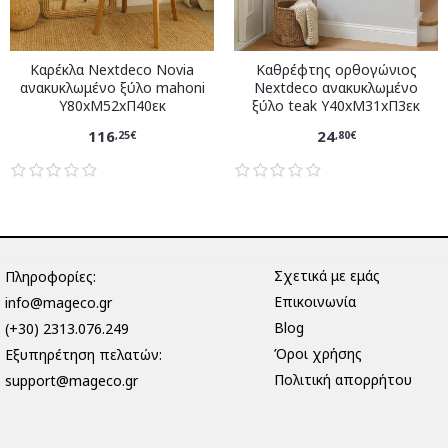
Καρέκλα Nextdeco Novia
Καθρέφτης ορθογώνιος
ανακυκλωμένο ξύλο mahoni
Nextdeco ανακυκλωμένο
Υ80xM52xΠ40εκ
ξύλο teak Υ40xM31xΠ3εκ
116
24
,25€
,80€
Σχετικά με εμάς
Πληροφορίες:
Επικοινωνία
info@mageco.gr
Blog
(+30) 2313.076.249
Όροι χρήσης
Eξυπηρέτηση πελατών:
Πολιτική απορρήτου
support@mageco.gr