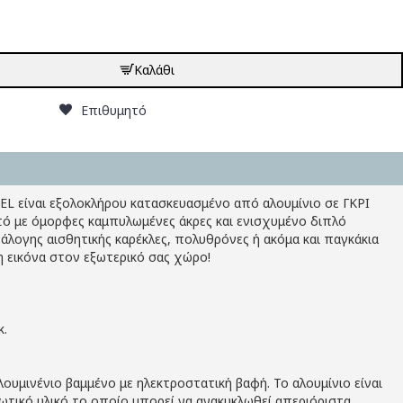
Καλάθι
Επιθυμητό
L είναι εξολοκλήρου κατασκευασμένο από αλουμίνιο σε ΓΚΡΙ
ιτό με όμορφες καμπυλωμένες άκρες και ενισχυμένο διπλό
άλογης αισθητικής καρέκλες, πολυθρόνες ή ακόμα και παγκάκια
η εικόνα στον εξωτερικό σας χώρο!
κ.
λουμινένιο βαμμένο με ηλεκτροστατική βαφή. Το αλουμίνιο είναι
ωτικό υλικό το οποίο μπορεί να ανακυκλωθεί απεριόριστα,