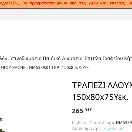
αγγελιών, θα πραγματοποιηθούν από τις 24/8 και έπειτα, μ
λόνι
Υπνοδωμάτιο
Παιδικό Δωμάτιο
Έπιπλα Γραφείου
Κή
ΝΙΟΥ RACHEL HM6339.01 ΓΚΡΙ 150x80x75Υεκ.
ΤΡΑΠΕΖΙ ΑΛΟΥ
150x80x75Υεκ.
265
,31€
Κωδικός Προϊόντος
#
HM6339
Διαθεσιμότητα:
Διαθέσιμο