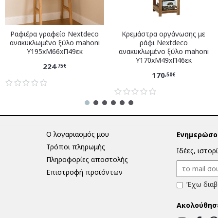
Ραφιέρα γραφείο Nextdeco
Κρεμάστρα οργάνωσης με
ανακυκλωμένο ξύλο mahoni
ράφι Nextdeco
Υ195xM66xΠ49εκ
ανακυκλωμένο ξύλο mahoni
Υ170xM49xΠ46εκ
224
,75€
170
,50€
Ο λογαριασμός μου
Ενημερώσου
Τρόποι πληρωμής
Ιδέες, ιστορ
Πληροφορίες αποστολής
Επιστροφή προϊόντων
Έχω διαβ
Ακολούθησ