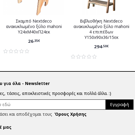
Σκαμπό Nextdeco
Βιβλιοθήκη Nextdeco
ανακυκλωμένο ξύλο mahoni
ανακυκλωμένο ξύλο mahoni
Υ24xM40xΠ24εκ
4 επιπέδων
Υ150x90x36/15εκ
26
,35€
294
,50€
 για όλα - Newsletter
ίες, τάσεις, αποκλειστικές προσφορές και πολλά άλλα. :)
Εγγραφή
άσει και αποδέχομαι τους
Όρους Χρήσης
έ μας