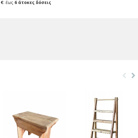
 €
: έως
6 άτοκες δόσεις