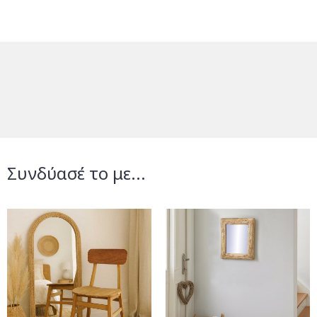
Συνδύασέ το με...