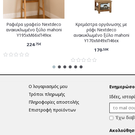
Ραφιέρα γραφείο Nextdeco
Κρεμάστρα οργάνωσης με
ανακυκλωμένο ξύλο mahoni
ράφι Nextdeco
Υ195xM66xΠ49εκ
ανακυκλωμένο ξύλο mahoni
Υ170xM49xΠ46εκ
224
,75€
170
,50€
Ο λογαριασμός μου
Ενημερώσου
Τρόποι πληρωμής
Ιδέες, ιστορ
Πληροφορίες αποστολής
Επιστροφή προϊόντων
Έχω διαβ
Ακολούθησ