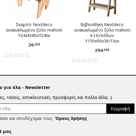
Σκαμπό Nextdeco
Βιβλιοθήκη Nextdeco
ανακυκλωμένο ξύλο mahoni
ανακυκλωμένο ξύλο mahoni
Υ24xM40xΠ24εκ
4 επιπέδων
Υ150x90x36/15εκ
26
,35€
294
,50€
 για όλα - Newsletter
ίες, τάσεις, αποκλειστικές προσφορές και πολλά άλλα. :)
Εγγραφή
άσει και αποδέχομαι τους
Όρους Χρήσης
έ μας