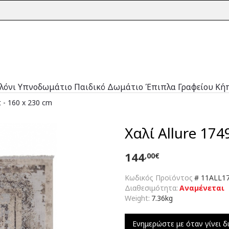
λόνι
Υπνοδωμάτιο
Παιδικό Δωμάτιο
Έπιπλα Γραφείου
Κή
t - 160 x 230 cm
Χαλί Allure 174
144
,00€
Κωδικός Προϊόντος
#
11ALL17
Διαθεσιμότητα:
Αναμένεται
Weight:
7.36kg
Ενημερώστε με όταν γίνει δ