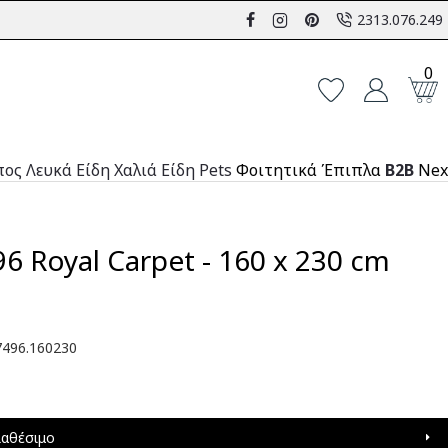
2313.076.249
0
πος
Λευκά Είδη
Χαλιά
Είδη Pets
Φοιτητικά Έπιπλα
B2B
Nex
96 Royal Carpet - 160 x 230 cm
496.160230
ιαθέσιμο