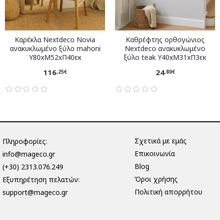
Καρέκλα Nextdeco Novia
Καθρέφτης ορθογώνιος
ανακυκλωμένο ξύλο mahoni
Nextdeco ανακυκλωμένο
Υ80xM52xΠ40εκ
ξύλο teak Υ40xM31xΠ3εκ
116
24
,25€
,80€
Σχετικά με εμάς
Πληροφορίες:
Επικοινωνία
info@mageco.gr
Blog
(+30) 2313.076.249
Όροι χρήσης
Eξυπηρέτηση πελατών:
Πολιτική απορρήτου
support@mageco.gr