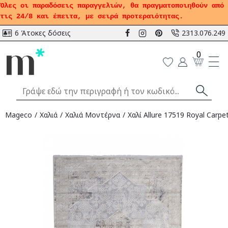
Όλες οι παραδόσεις παραγγελιών, θα πραγματοποιηθούν από
τις 24/8 και έπειτα, με σειρά προτεραιότητας.
6 Άτοκες δόσεις
2313.076.249
0
Mageco
Χαλιά
Χαλιά Μοντέρνα
Χαλί Allure 17519 Royal Carpe