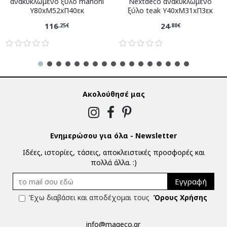
ανακυκλωμένο ξύλο mahoni
Nextdeco ανακυκλωμένο
Υ80xM52xΠ40εκ
ξύλο teak Υ40xM31xΠ3εκ
116
24
,25€
,80€
Ακολούθησέ μας
Ενημερώσου για όλα - Newsletter
Ιδέες, ιστορίες, τάσεις, αποκλειστικές προσφορές και
πολλά άλλα. :)
Εγγραφή
Έχω διαβάσει και αποδέχομαι τους
Όρους Χρήσης
info@mageco.gr