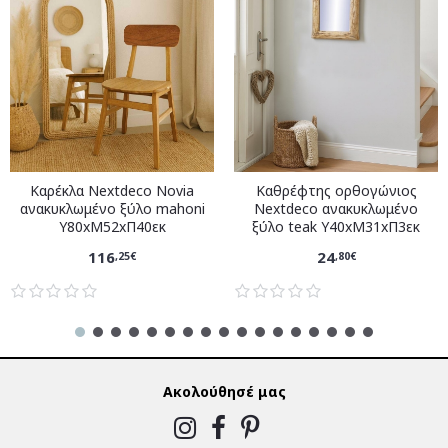
Καρέκλα Nextdeco Novia
Καθρέφτης ορθογώνιος
ανακυκλωμένο ξύλο mahoni
Nextdeco ανακυκλωμένο
Υ80xM52xΠ40εκ
ξύλο teak Υ40xM31xΠ3εκ
116
24
,25€
,80€
Ακολούθησέ μας