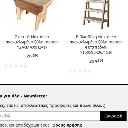
Σκαμπό Nextdeco
Βιβλιοθήκη Nextdeco
ανακυκλωμένο ξύλο mahoni
ανακυκλωμένο ξύλο mahoni
Υ24xM40xΠ24εκ
4 επιπέδων
Υ150x90x36/15εκ
26
,35€
294
,50€
 για όλα - Newsletter
ίες, τάσεις, αποκλειστικές προσφορές και πολλά άλλα. :)
Εγγραφή
άσει και αποδέχομαι τους
Όρους Χρήσης