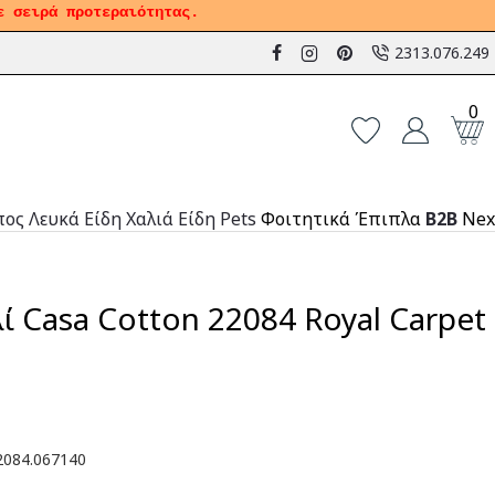
ε σειρά προτεραιότητας.
2313.076.249
0
πος
Λευκά Είδη
Χαλιά
Είδη Pets
Φοιτητικά Έπιπλα
B2B
Nex
 Casa Cotton 22084 Royal Carpet
084.067140