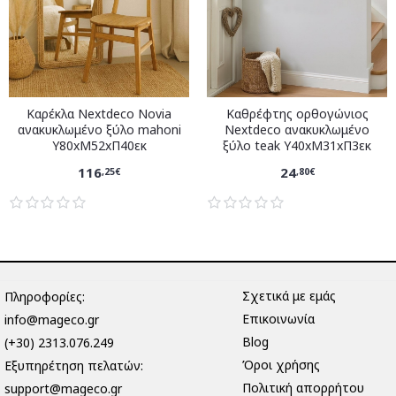
Καρέκλα Nextdeco Novia
Καθρέφτης ορθογώνιος
ανακυκλωμένο ξύλο mahoni
Nextdeco ανακυκλωμένο
Υ80xM52xΠ40εκ
ξύλο teak Υ40xM31xΠ3εκ
116
24
,25€
,80€
Σχετικά με εμάς
Πληροφορίες:
Επικοινωνία
info@mageco.gr
Blog
(+30) 2313.076.249
Όροι χρήσης
Eξυπηρέτηση πελατών:
Πολιτική απορρήτου
support@mageco.gr