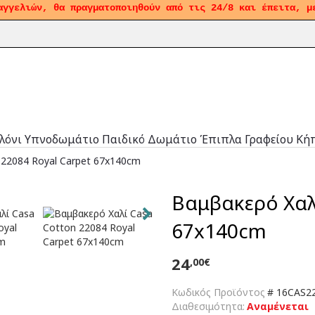
αγγελιών, θα πραγματοποιηθούν από τις 24/8 και έπειτα, μ
λόνι
Υπνοδωμάτιο
Παιδικό Δωμάτιο
Έπιπλα Γραφείου
Κή
 22084 Royal Carpet 67x140cm
Βαμβακερό Χαλί
67x140cm
24
,00€
Κωδικός Προϊόντος
#
16CAS22
Διαθεσιμότητα:
Αναμένεται