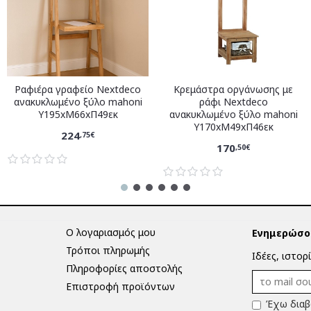
Ραφιέρα γραφείο Nextdeco
Κρεμάστρα οργάνωσης με
ανακυκλωμένο ξύλο mahoni
ράφι Nextdeco
Υ195xM66xΠ49εκ
ανακυκλωμένο ξύλο mahoni
Υ170xM49xΠ46εκ
224
,75€
170
,50€
Ο λογαριασμός μου
Ενημερώσου
Τρόποι πληρωμής
Ιδέες, ιστορ
Πληροφορίες αποστολής
Επιστροφή προϊόντων
Έχω διαβ