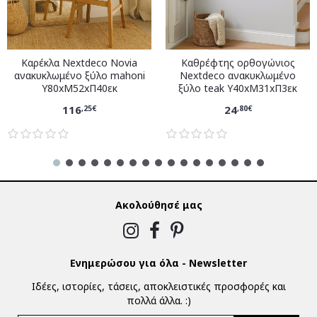
Καρέκλα Nextdeco Novia
Καθρέφτης ορθογώνιος
ανακυκλωμένο ξύλο mahoni
Nextdeco ανακυκλωμένο
Υ80xM52xΠ40εκ
ξύλο teak Υ40xM31xΠ3εκ
116
24
,25€
,80€
Ακολούθησέ μας
Ενημερώσου για όλα - Newsletter
Ιδέες, ιστορίες, τάσεις, αποκλειστικές προσφορές και
πολλά άλλα. :)