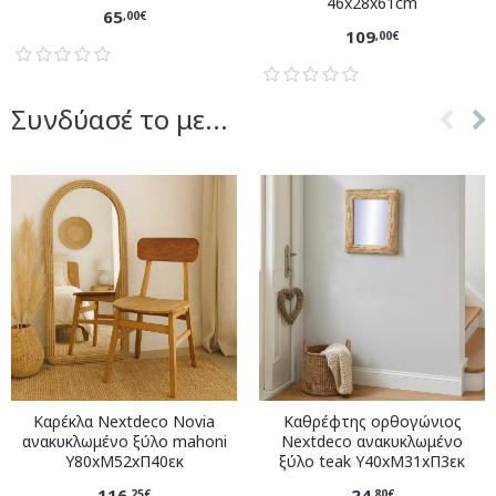
46x28x61cm
65
,00€
109
,00€
Συνδύασέ το με...
Καρέκλα Nextdeco Novia
Καθρέφτης ορθογώνιος
ανακυκλωμένο ξύλο mahoni
Nextdeco ανακυκλωμένο
Υ80xM52xΠ40εκ
ξύλο teak Υ40xM31xΠ3εκ
116
24
,25€
,80€