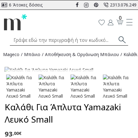
6 Άτοκες δόσεις
2313.076.249
0
Mageco
Μπάνιο
Αποθήκευση & Οργάνωση Μπάνιου
Καλάθι
SOLD OUT
Καλάθι Για Άπλυτα Yamazaki
Λευκό Small
93
,00€