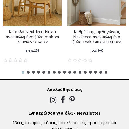
Καρέκλα Nextdeco Novia
Καθρέφτης ορθογώνιος
ανακυκλωμένο ξύλο mahoni
Nextdeco ανακυκλωμένο
Υ80xM52xΠ40εκ
ξύλο teak Υ40xM31xΠ3εκ
116
24
,25€
,80€
Ακολούθησέ μας
Ενημερώσου για όλα - Newsletter
Ιδέες, ιστορίες, τάσεις, αποκλειστικές προσφορές και
πολλά άλλα. :)