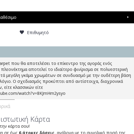
ιαθέσιμο
Επιθυμητό
Carpet που θα αποτελέσει το επίκεντρο της αγοράς ενός
 πλεονέκτημα αποτελεί το ιδιαίτερο φινίρισμα σε πολυεστερική
ετά μεγάλη γκάμα χρωμάτων σε συνδυασμό με την ουδέτερη βάση
ολόγιο. Ο σχεδιασμός προκύπτει από αντίστοιχα, διαχρονικά
, είτε κλασσικών είτε
utube.com/watch?v=8KJmHm2ysyo
ρικά
Πιστωτική Κάρτα
 την κάρτα σου!
ση σε έως
6 άτοκες δόσεις
, ανάλογα με το συνολικό ποσό της