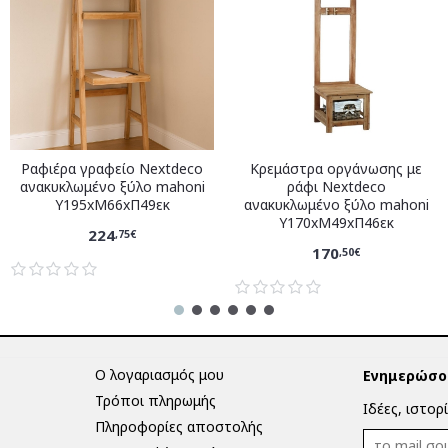
Ραφιέρα γραφείο Nextdeco
Κρεμάστρα οργάνωσης με
ανακυκλωμένο ξύλο mahoni
ράφι Nextdeco
Υ195xM66xΠ49εκ
ανακυκλωμένο ξύλο mahoni
Υ170xM49xΠ46εκ
224
,75€
170
,50€
Ο λογαριασμός μου
Ενημερώσου
Τρόποι πληρωμής
Ιδέες, ιστορ
Πληροφορίες αποστολής