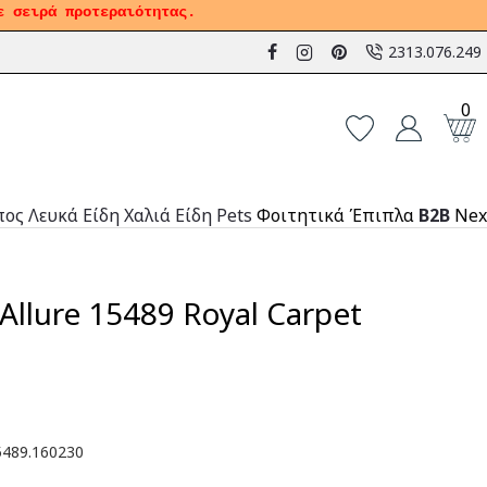
ε σειρά προτεραιότητας.
2313.076.249
0
πος
Λευκά Είδη
Χαλιά
Είδη Pets
Φοιτητικά Έπιπλα
B2B
Nex
Allure 15489 Royal Carpet
489.160230