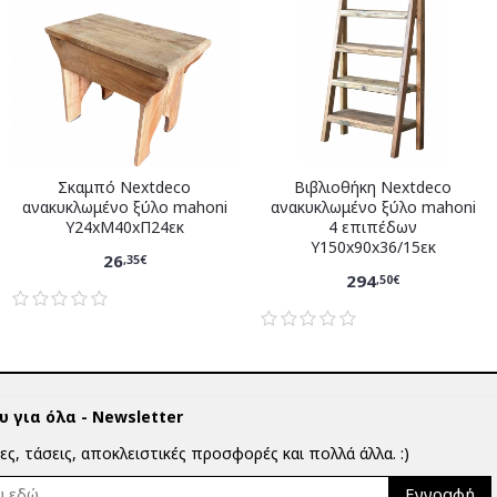
Σκαμπό Nextdeco
Βιβλιοθήκη Nextdeco
ανακυκλωμένο ξύλο mahoni
ανακυκλωμένο ξύλο mahoni
Υ24xM40xΠ24εκ
4 επιπέδων
Υ150x90x36/15εκ
26
,35€
294
,50€
 για όλα - Newsletter
ίες, τάσεις, αποκλειστικές προσφορές και πολλά άλλα. :)
Εγγραφή