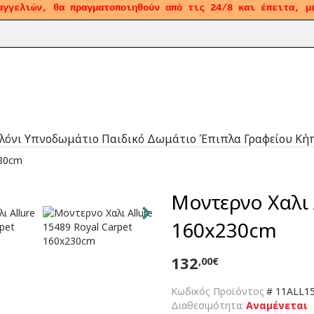
αγγελιών, θα πραγματοποιηθούν από τις 24/8 και έπειτα, μ
λόνι
Υπνοδωμάτιο
Παιδικό Δωμάτιο
Έπιπλα Γραφείου
Κή
230cm
Μοντερνο Χαλι 
160x230cm
132
,00€
Κωδικός Προϊόντος
#
11ALL15
Διαθεσιμότητα:
Αναμένεται