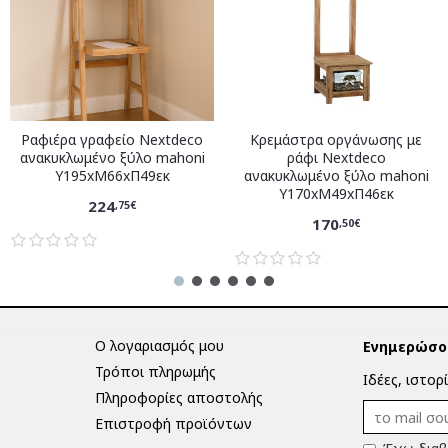
Ραφιέρα γραφείο Nextdeco
Κρεμάστρα οργάνωσης με
ανακυκλωμένο ξύλο mahoni
ράφι Nextdeco
Υ195xM66xΠ49εκ
ανακυκλωμένο ξύλο mahoni
Υ170xM49xΠ46εκ
224
,75€
170
,50€
Ο λογαριασμός μου
Ενημερώσου
Τρόποι πληρωμής
Ιδέες, ιστορ
Πληροφορίες αποστολής
Επιστροφή προϊόντων