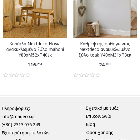
Καρέκλα Nextdeco Novia
Καθρέφτης ορθογώνιος
ανακυκλωμένο ξύλο mahoni
Nextdeco ανακυκλωμένο
Υ80xM52xΠ40εκ
ξύλο teak Υ40xM31xΠ3εκ
116
24
,25€
,80€
Σχετικά με εμάς
Πληροφορίες:
Επικοινωνία
info@mageco.gr
Blog
(+30) 2313.076.249
Όροι χρήσης
Eξυπηρέτηση πελατών: