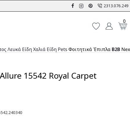
2313.076.249
0
πος
Λευκά Είδη
Χαλιά
Είδη Pets
Φοιτητικά Έπιπλα
B2B
Nex
Allure 15542 Royal Carpet
542.240340