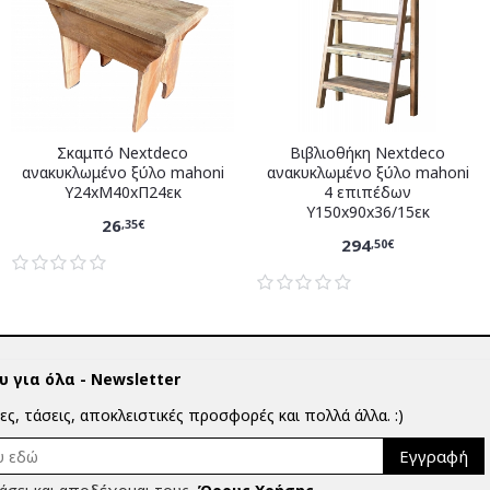
Σκαμπό Nextdeco
Βιβλιοθήκη Nextdeco
ανακυκλωμένο ξύλο mahoni
ανακυκλωμένο ξύλο mahoni
Υ24xM40xΠ24εκ
4 επιπέδων
Υ150x90x36/15εκ
26
,35€
294
,50€
 για όλα - Newsletter
ίες, τάσεις, αποκλειστικές προσφορές και πολλά άλλα. :)
Εγγραφή