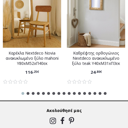
Καρέκλα Nextdeco Novia
Καθρέφτης ορθογώνιος
ανακυκλωμένο ξύλο mahoni
Nextdeco ανακυκλωμένο
Υ80xM52xΠ40εκ
ξύλο teak Υ40xM31xΠ3εκ
116
24
,25€
,80€
Ακολούθησέ μας