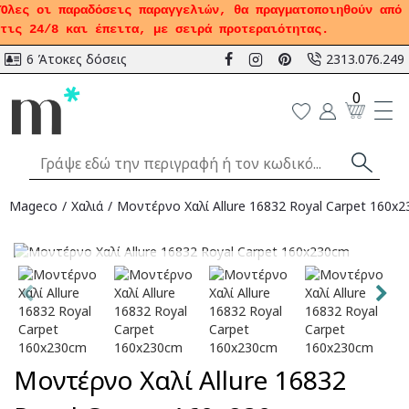
Όλες οι παραδόσεις παραγγελιών, θα πραγματοποιηθούν από
τις 24/8 και έπειτα, με σειρά προτεραιότητας.
6 Άτοκες δόσεις
2313.076.249
0
Mageco
Χαλιά
Μοντέρνο Χαλί Allure 16832 Royal Carpet 160x
Αναμένεται
Μοντέρνο Χαλί Allure 16832