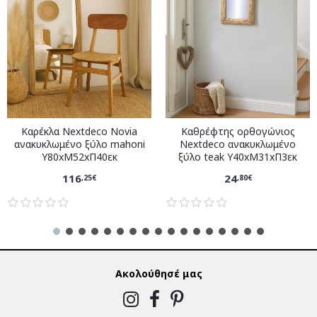
Καρέκλα Nextdeco Novia
Καθρέφτης ορθογώνιος
ανακυκλωμένο ξύλο mahoni
Nextdeco ανακυκλωμένο
Υ80xM52xΠ40εκ
ξύλο teak Υ40xM31xΠ3εκ
116
24
,25€
,80€
Ακολούθησέ μας