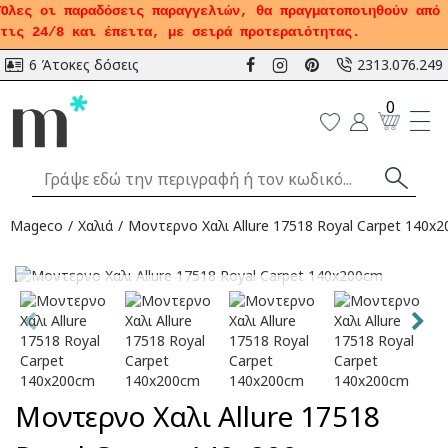
Όλες οι παραδόσεις παραγγελιών, θα πραγματοποιηθούν από
τις 24/8 και έπειτα, με σειρά προτεραιότητας.
6 Άτοκες δόσεις
2313.076.249
0
Mageco
Χαλιά
Μοντερνο Χαλι Allure 17518 Royal Carpet 140x
Αναμένεται
Μοντερνο Χαλι Allure 17518