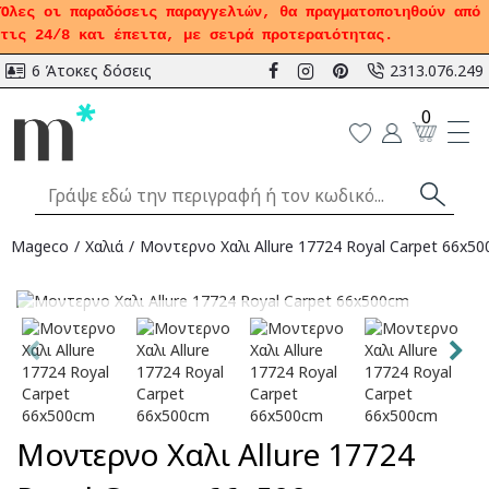
Όλες οι παραδόσεις παραγγελιών, θα πραγματοποιηθούν από
τις 24/8 και έπειτα, με σειρά προτεραιότητας.
6 Άτοκες δόσεις
2313.076.249
0
Mageco
Χαλιά
Μοντερνο Χαλι Allure 17724 Royal Carpet 66x5
Αναμένεται
Μοντερνο Χαλι Allure 17724