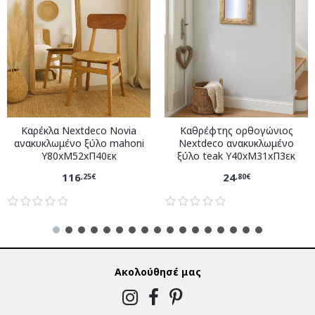
Καρέκλα Nextdeco Novia
Καθρέφτης ορθογώνιος
ανακυκλωμένο ξύλο mahoni
Nextdeco ανακυκλωμένο
Υ80xM52xΠ40εκ
ξύλο teak Υ40xM31xΠ3εκ
116
24
,25€
,80€
Ακολούθησέ μας