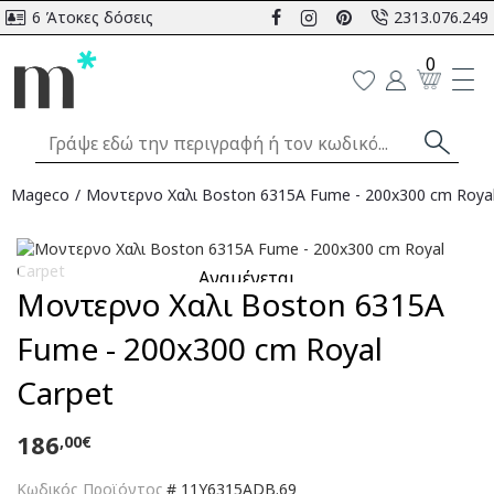
6 Άτοκες δόσεις
2313.076.249
0
Mageco
Μοντερνο Χαλι Boston 6315A Fume - 200x300 cm Royal
Αναμένεται
Μοντερνο Χαλι Boston 6315A
Fume - 200x300 cm Royal
Carpet
186
,00€
Κωδικός Προϊόντος
#
11Y6315ADB.69