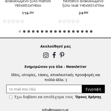
ανακυκλωμένο ξύλο mahoni
Nextdeco ανακυκλωμένο
Υ80xM52xΠ40εκ
ξύλο teak Υ40xM31xΠ3εκ
116
24
,25€
,80€
Ακολούθησέ μας
Ενημερώσου για όλα - Newsletter
Ιδέες, ιστορίες, τάσεις, αποκλειστικές προσφορές και
πολλά άλλα. :)
Εγγραφή
Έχω διαβάσει και αποδέχομαι τους
Όρους Χρήσης
info@mageco.gr