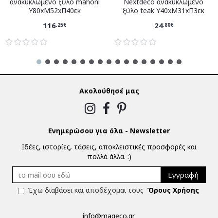
ανακυκλωμένο ξύλο mahoni
Nextdeco ανακυκλωμένο
Υ80xM52xΠ40εκ
ξύλο teak Υ40xM31xΠ3εκ
116
24
,25€
,80€
Ακολούθησέ μας
Ενημερώσου για όλα - Newsletter
Ιδέες, ιστορίες, τάσεις, αποκλειστικές προσφορές και
πολλά άλλα. :)
Εγγραφή
Έχω διαβάσει και αποδέχομαι τους
Όρους Χρήσης
info@mageco.gr