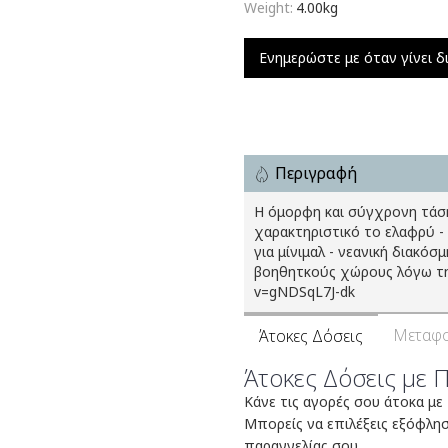
Weight:
4.00kg
Ενημερώστε με όταν γίνει δ
Περιγραφή
Η όμορφη και σύγχρονη τάση
χαρακτηριστικό το ελαφρύ -
για μίνιμαλ - νεανική διακόσ
βοηθητκούς χώρους λόγω της
v=gNDSqL7J-dk
Μεταφο
Άτοκες Δόσεις
Άτοκες Δόσεις με 
Κάνε τις αγορές σου άτοκα με
Μπορείς να επιλέξεις εξόφλη
παραγγελίας σου.