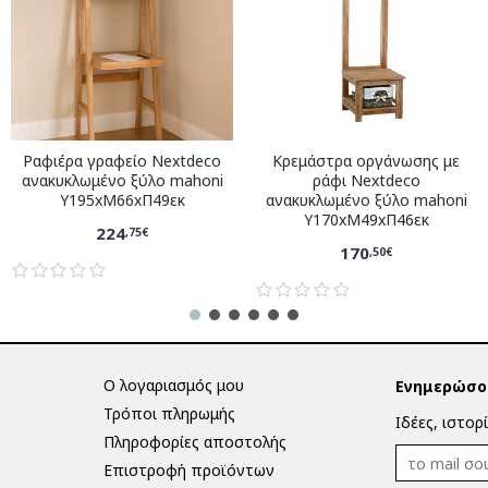
Ραφιέρα γραφείο Nextdeco
Κρεμάστρα οργάνωσης με
ανακυκλωμένο ξύλο mahoni
ράφι Nextdeco
Υ195xM66xΠ49εκ
ανακυκλωμένο ξύλο mahoni
Υ170xM49xΠ46εκ
224
,75€
170
,50€
Ο λογαριασμός μου
Ενημερώσου
Τρόποι πληρωμής
Ιδέες, ιστορ
Πληροφορίες αποστολής
Επιστροφή προϊόντων