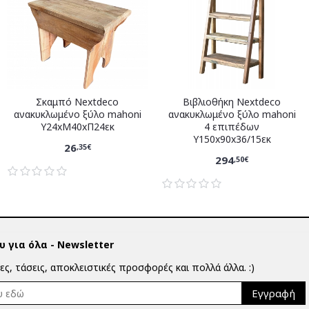
Σκαμπό Nextdeco
Βιβλιοθήκη Nextdeco
ανακυκλωμένο ξύλο mahoni
ανακυκλωμένο ξύλο mahoni
Υ24xM40xΠ24εκ
4 επιπέδων
Υ150x90x36/15εκ
26
,35€
294
,50€
 για όλα - Newsletter
ίες, τάσεις, αποκλειστικές προσφορές και πολλά άλλα. :)
Εγγραφή