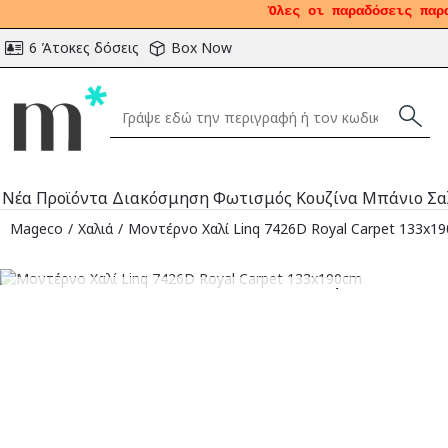
Όλες οι παραδόσεις παρ
6 Άτοκες δόσεις
Box Now
Νέα Προϊόντα
Διακόσμηση
Φωτισμός
Κουζίνα
Μπάνιο
Σα
Mageco
Χαλιά
Μοντέρνο Χαλί Linq 7426D Royal Carpet 133x1
Αναμένεται