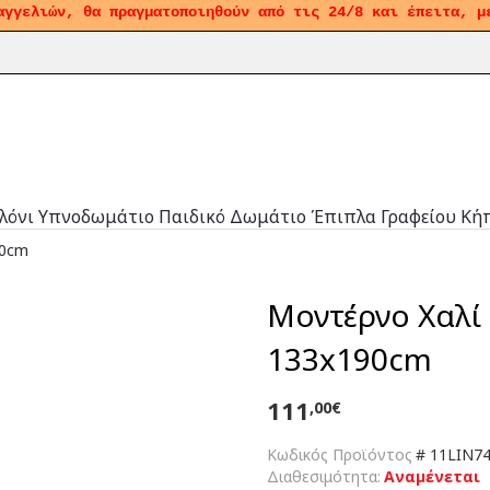
αγγελιών, θα πραγματοποιηθούν από τις 24/8 και έπειτα, μ
λόνι
Υπνοδωμάτιο
Παιδικό Δωμάτιο
Έπιπλα Γραφείου
Κή
90cm
Μοντέρνο Χαλί 
133x190cm
111
,00€
Κωδικός Προϊόντος
#
11LIN74
Διαθεσιμότητα:
Αναμένεται