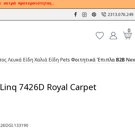
ε σειρά προτεραιότητας.
2313.076.249
0
πος
Λευκά Είδη
Χαλιά
Είδη Pets
Φοιτητικά Έπιπλα
B2B
Nex
Linq 7426D Royal Carpet
26DGI.133190