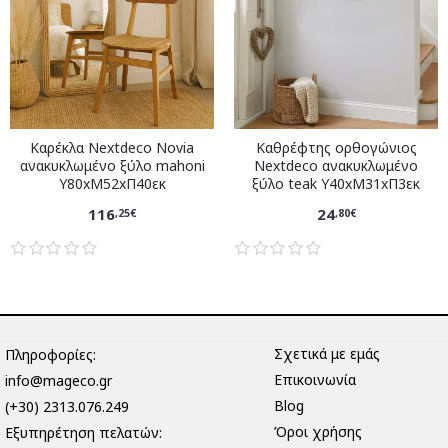
Καρέκλα Nextdeco Novia
Καθρέφτης ορθογώνιος
ανακυκλωμένο ξύλο mahoni
Nextdeco ανακυκλωμένο
Υ80xM52xΠ40εκ
ξύλο teak Υ40xM31xΠ3εκ
116
24
,25€
,80€
Σχετικά με εμάς
Πληροφορίες:
Επικοινωνία
info@mageco.gr
Blog
(+30) 2313.076.249
Όροι χρήσης
Eξυπηρέτηση πελατών: