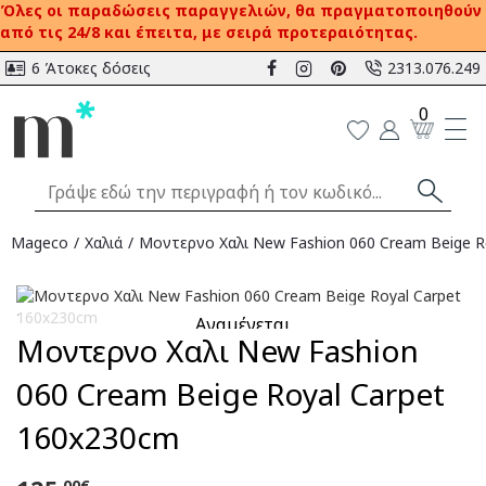
Όλες οι παραδώσεις παραγγελιών, θα πραγματοποιηθούν
από τις 24/8 και έπειτα, με σειρά προτεραιότητας.
6 Άτοκες δόσεις
2313.076.249
0
Mageco
Χαλιά
Μοντερνο Χαλι New Fashion 060 Cream Beige R
Αναμένεται
Μοντερνο Χαλι New Fashion
060 Cream Beige Royal Carpet
160x230cm
,00€