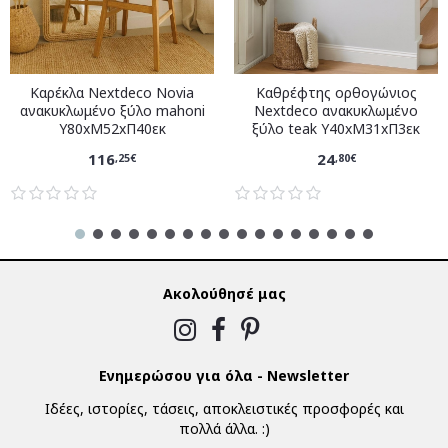
Καρέκλα Nextdeco Novia
Καθρέφτης ορθογώνιος
ανακυκλωμένο ξύλο mahoni
Nextdeco ανακυκλωμένο
Υ80xM52xΠ40εκ
ξύλο teak Υ40xM31xΠ3εκ
116
24
,25€
,80€
Ακολούθησέ μας
Ενημερώσου για όλα - Newsletter
Ιδέες, ιστορίες, τάσεις, αποκλειστικές προσφορές και
πολλά άλλα. :)