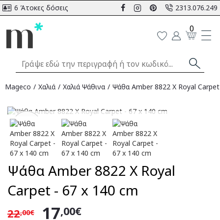
6 Άτοκες δόσεις
2313.076.249
0
Mageco
Χαλιά
Χαλιά Ψάθινα
Ψάθα Amber 8822 X Royal Carpet 
Αναμένεται
-23
%
Ψάθα Amber 8822 X Royal
Carpet - 67 x 140 cm
17
,00€
22
,00€