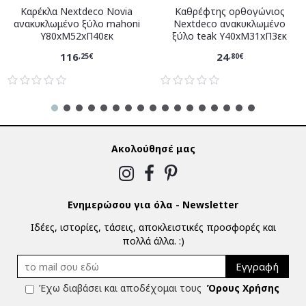
Καρέκλα Nextdeco Novia
Καθρέφτης ορθογώνιος
ανακυκλωμένο ξύλο mahoni
Nextdeco ανακυκλωμένο
Υ80xM52xΠ40εκ
ξύλο teak Υ40xM31xΠ3εκ
116
24
,25€
,80€
Ακολούθησέ μας
Ενημερώσου για όλα - Newsletter
Ιδέες, ιστορίες, τάσεις, αποκλειστικές προσφορές και
πολλά άλλα. :)
Εγγραφή
Έχω διαβάσει και αποδέχομαι τους
Όρους Χρήσης