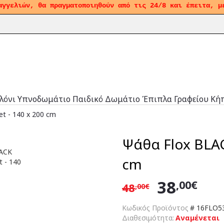
αγγελιών, θα πραγματοποιηθούν από τις 24/8 και έπειτα, μ
λόνι
Υπνοδωμάτιο
Παιδικό Δωμάτιο
Έπιπλα Γραφείου
Κή
t - 140 x 200 cm
Ψάθα Flox BLAC
cm
38
,00€
48
,00€
Κωδικός Προϊόντος
#
16FLO5
Διαθεσιμότητα:
Αναμένεται