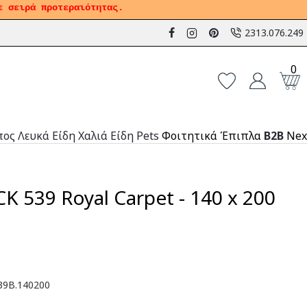
ε σειρά προτεραιότητας.
2313.076.249
0
πος
Λευκά Είδη
Χαλιά
Είδη Pets
Φοιτητικά Έπιπλα
B2B
Nex
K 539 Royal Carpet - 140 x 200
39B.140200