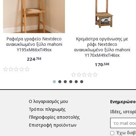
Ραφιέρα γραφείο Nextdeco
Κρεμάστρα οργάνωσης με
ανακυκλωμένο ξύλο mahoni
ράφι Nextdeco
Υ195xM66xΠ49εκ
ανακυκλωμένο ξύλο mahoni
Υ170xM49xΠ46εκ
224
,75€
170
,50€
Ο λογαριασμός μου
Ενημερώσου
Τρόποι πληρωμής
Ιδέες, ιστορ
Πληροφορίες αποστολής
Επιστροφή προϊόντων
Έχω διαβ