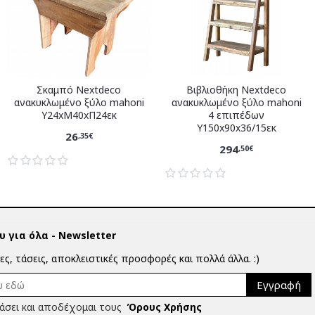
Σκαμπό Nextdeco
Βιβλιοθήκη Nextdeco
ανακυκλωμένο ξύλο mahoni
ανακυκλωμένο ξύλο mahoni
Υ24xM40xΠ24εκ
4 επιπέδων
Υ150x90x36/15εκ
26
,35€
294
,50€
 για όλα - Newsletter
ίες, τάσεις, αποκλειστικές προσφορές και πολλά άλλα. :)
Εγγραφή
άσει και αποδέχομαι τους
Όρους Χρήσης