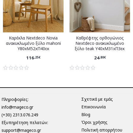
Καρέκλα Nextdeco Novia
Καθρέφτης ορθογώνιος
ανακυκλωμένο ξύλο mahoni
Nextdeco ανακυκλωμένο
Υ80xM52xΠ40εκ
ξύλο teak Υ40xM31xΠ3εκ
116
24
,25€
,80€
Σχετικά με εμάς
Πληροφορίες:
Επικοινωνία
info@mageco.gr
Blog
(+30) 2313.076.249
Όροι χρήσης
Eξυπηρέτηση πελατών:
Πολιτική απορρήτου
support@mageco.gr