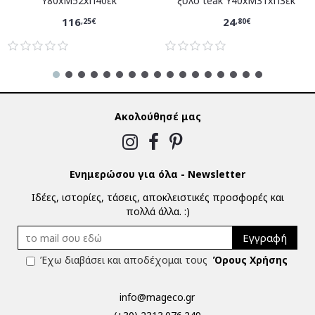
Υ80xM52xΠ40εκ
ξύλο teak Υ40xM31xΠ3εκ
116
24
,25€
,80€
Ακολούθησέ μας
Ενημερώσου για όλα - Newsletter
Ιδέες, ιστορίες, τάσεις, αποκλειστικές προσφορές και
πολλά άλλα. :)
Εγγραφή
Έχω διαβάσει και αποδέχομαι τους
Όρους Χρήσης
info@mageco.gr