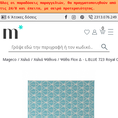
Όλες οι παραδόσεις παραγγελιών, θα πραγματοποιηθούν από
τις 24/8 και έπειτα, με σειρά προτεραιότητας.
6 Άτοκες δόσεις
2313.076.249
0
Mageco
Χαλιά
Χαλιά Ψάθινα
Ψάθα Flox Δ - L.BLUE 723 Royal 