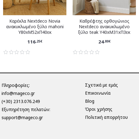
Καρέκλα Nextdeco Novia
Καθρέφτης ορθογώνιος
ανακυκλωμένο ξύλο mahoni
Nextdeco ανακυκλωμένο
Υ80xM52xΠ40εκ
ξύλο teak Υ40xM31xΠ3εκ
116
24
,25€
,80€
Σχετικά με εμάς
Πληροφορίες:
Επικοινωνία
info@mageco.gr
Blog
(+30) 2313.076.249
Όροι χρήσης
Eξυπηρέτηση πελατών:
Πολιτική απορρήτου
support@mageco.gr