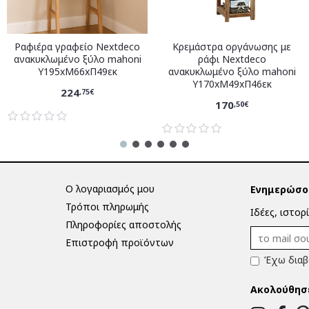
Ραφιέρα γραφείο Nextdeco
Κρεμάστρα οργάνωσης με
ανακυκλωμένο ξύλο mahoni
ράφι Nextdeco
Υ195xM66xΠ49εκ
ανακυκλωμένο ξύλο mahoni
Υ170xM49xΠ46εκ
224
,75€
170
,50€
Ο λογαριασμός μου
Ενημερώσου
Τρόποι πληρωμής
Ιδέες, ιστορ
Πληροφορίες αποστολής
Επιστροφή προϊόντων
Έχω διαβ
Ακολούθησ