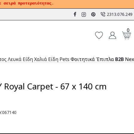
ε σειρά προτεραιότητας.
2313.076.249
0
πος
Λευκά Είδη
Χαλιά
Είδη Pets
Φοιτητικά Έπιπλα
B2B
Nex
 Royal Carpet - 67 x 140 cm
.067140