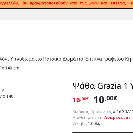
αγγελιών, θα πραγματοποιηθούν από τις 24/8 και έπειτα, μ
λόνι
Υπνοδωμάτιο
Παιδικό Δωμάτιο
Έπιπλα Γραφείου
Κή
7 x 140 cm
Ψάθα Grazia 1 Y
10
,00€
16
,00€
Κωδικός Προϊόντος
#
16GRA1Y
Διαθεσιμότητα:
Αναμένεται
Weight:
1.00kg