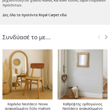
μηχανοποίητου χαλιού καθώς και κάθε είδους υφαντουργικών
προϊόντων.
Δες όλα τα προϊόντα Royal Carpet εδώ
Συνδύασέ το με...
Καρέκλα Nextdeco Novia
Καθρέφτης ορθογώνιος
ανακυκλωμένο ξύλο mahoni
Nextdeco ανακυκλωμένο