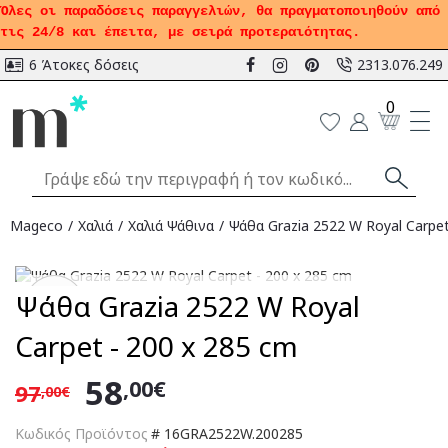
Όλες οι παραδόσεις παραγγελιών, θα πραγματοποιηθούν από
τις 24/8 και έπειτα, με σειρά προτεραιότητας.
6 Άτοκες δόσεις
2313.076.249
0
Mageco
Χαλιά
Χαλιά Ψάθινα
Ψάθα Grazia 2522 W Royal Carpet
Αναμένεται
Ψάθα Grazia 2522 W Royal
-40
%
Carpet - 200 x 285 cm
58
,00€
97
,00€
Κωδικός Προϊόντος
#
16GRA2522W.200285