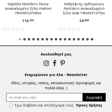
Καρέκλα Nextdeco Novia
Καθρέφτης ορθογώνιος
ανακυκλωμένο ξύλο mahoni
Nextdeco ανακυκλωμένο
Υ80xM52xΠ40εκ
ξύλο teak Υ40xM31xΠ3εκ
116
24
,25€
,80€
Ακολούθησέ μας
Ενημερώσου για όλα - Newsletter
Ιδέες, ιστορίες, τάσεις, αποκλειστικές προσφορές και
πολλά άλλα. :)
Εγγραφή
Έχω διαβάσει και αποδέχομαι τους
Όρους Χρήσης