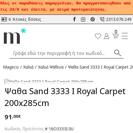
Όλες οι παραδόσεις παραγγελιών, θα πραγματοποιηθούν από
τις 24/8 και έπειτα, με σειρά προτεραιότητας.
6 Άτοκες δόσεις
2313.076.249
0
Mageco
Χαλιά
Χαλιά Ψάθινα
Ψαθα Sand 3333 I Royal Carpet 
Αναμένεται
Ψαθα Sand 3333 I Royal Carpet
200x285cm
91
,00€
Κωδικός Προϊόντος
#
16O3333I.0U