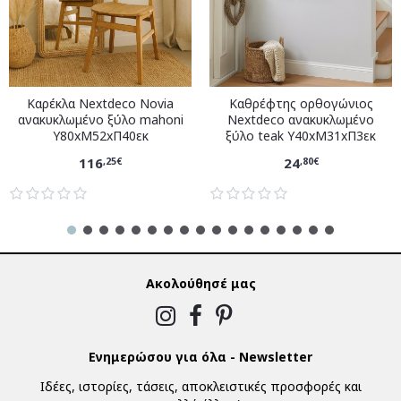
Καρέκλα Nextdeco Novia
Καθρέφτης ορθογώνιος
ανακυκλωμένο ξύλο mahoni
Nextdeco ανακυκλωμένο
Υ80xM52xΠ40εκ
ξύλο teak Υ40xM31xΠ3εκ
116
24
,25€
,80€
Ακολούθησέ μας
Ενημερώσου για όλα - Newsletter
Ιδέες, ιστορίες, τάσεις, αποκλειστικές προσφορές και