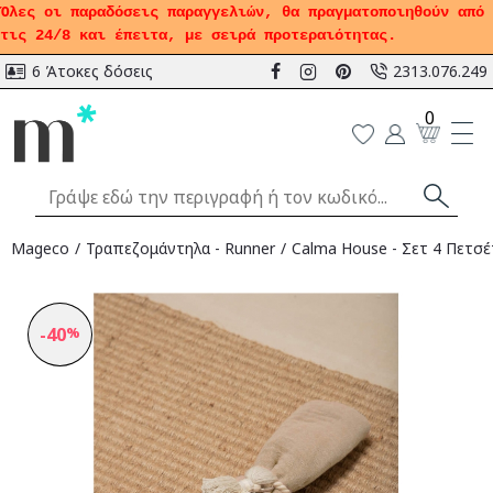
Όλες οι παραδόσεις παραγγελιών, θα πραγματοποιηθούν από
τις 24/8 και έπειτα, με σειρά προτεραιότητας.
6 Άτοκες δόσεις
2313.076.249
0
Mageco
Τραπεζομάντηλα - Runner
Calma House - Σετ 4 Πετσέ
-40
%